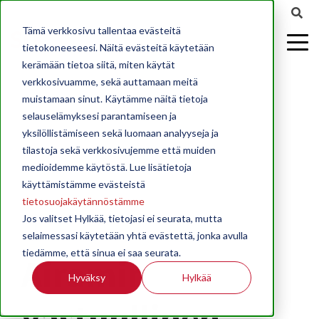
Tämä verkkosivu tallentaa evästeitä
tietokoneeseesi. Näitä evästeitä käytetään
kerämään tietoa siitä, miten käytät
verkkosivuamme, sekä auttamaan meitä
muistamaan sinut. Käytämme näitä tietoja
selauselämyksesi parantamiseen ja
yksilöllistämiseen sekä luomaan analyyseja ja
tilastoja sekä verkkosivujemme että muiden
medioidemme käytöstä. Lue lisätietoja
käyttämistämme evästeistä
tietosuojakäytännöstämme
Jos valitset Hylkää, tietojasi ei seurata, mutta
selaimessasi käytetään yhtä evästettä, jonka avulla
tiedämme, että sinua ei saa seurata.
Airamin
Hyväksy
Hylkää
vastuullinen