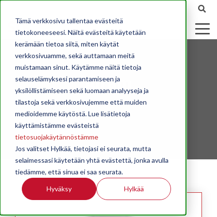
Tämä verkkosivu tallentaa evästeitä
tietokoneeseesi. Näitä evästeitä käytetään
kerämään tietoa siitä, miten käytät
verkkosivuamme, sekä auttamaan meitä
muistamaan sinut. Käytämme näitä tietoja
Airam
selauselämyksesi parantamiseen ja
yksilöllistämiseen sekä luomaan analyyseja ja
tilastoja sekä verkkosivujemme että muiden
medioidemme käytöstä. Lue lisätietoja
käyttämistämme evästeistä
tietosuojakäytännöstämme
Jos valitset Hylkää, tietojasi ei seurata, mutta
selaimessasi käytetään yhtä evästettä, jonka avulla
tiedämme, että sinua ei saa seurata.
Hyväksy
Hylkää