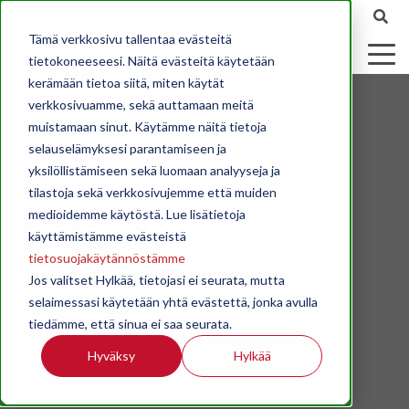
Tämä verkkosivu tallentaa evästeitä
tietokoneeseesi. Näitä evästeitä käytetään
kerämään tietoa siitä, miten käytät
verkkosivuamme, sekä auttamaan meitä
muistamaan sinut. Käytämme näitä tietoja
selauselämyksesi parantamiseen ja
yksilöllistämiseen sekä luomaan analyyseja ja
tilastoja sekä verkkosivujemme että muiden
medioidemme käytöstä. Lue lisätietoja
käyttämistämme evästeistä
tietosuojakäytännöstämme
Jos valitset Hylkää, tietojasi ei seurata, mutta
STK
selaimessasi käytetään yhtä evästettä, jonka avulla
tiedämme, että sinua ei saa seurata.
Hyväksy
Hylkää