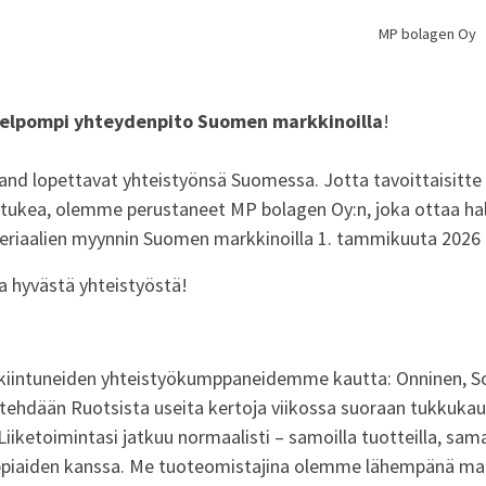
MP bolagen Oy
helpompi yhteydenpito Suomen markkinoilla
!
and lopettavat yhteistyönsä Suomessa. Jotta tavoittaisitt
ti tukea, olemme perustaneet MP bolagen Oy:n, joka ottaa ha
riaalien myynnin Suomen markkinoilla 1. tammikuuta 2026 
 hyvästä yhteistyöstä!
kiintuneiden yhteistyökumppaneidemme kautta: Onninen, Son
 tehdään Ruotsista useita kertoja viikossa suoraan tukkuka
iiketoimintasi jatkuu normaalisti – samoilla tuotteilla, samal
piaiden kanssa. Me tuoteomistajina olemme lähempänä mar