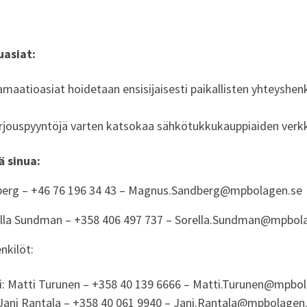
uasiat:
lamaatioasiat hoidetaan ensisijaisesti paikallisten yhteysh
tarjouspyyntöjä varten katsokaa sähkötukkukauppiaiden verkk
ä sinua:
erg – +46 76 196 34 43 – Magnus.Sandberg@mpbolagen.se
ella Sundman – +358 406 497 737 – Sorella.Sundman@mpbola
nkilöt:
: Matti Turunen – +358 40 139 6666 – Matti.Turunen@mpbol
Jani Rantala – +358 40 061 9940 – Jani.Rantala@mpbolagen.