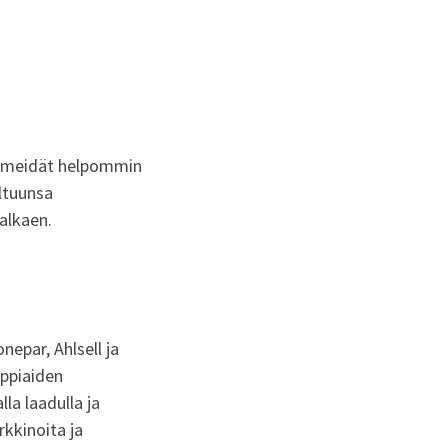
e meidät helpommin
ltuunsa
alkaen.
epar, Ahlsell ja
uppiaiden
la laadulla ja
kkinoita ja