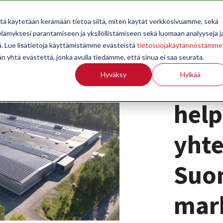
OPPILAITOKSILLE
JÄSENYYS
TILASTOINTI
TIETOA
itä käytetään kerämään tietoa siitä, miten käytät verkkosivuamme, sekä
ämyksesi parantamiseen ja yksilöllistämiseen sekä luomaan analyyseja j
. Lue lisätietoja käyttämistämme evästeistä
tietosuojakäytännöstämme
än yhtä evästettä, jonka avulla tiedämme, että sinua ei saa seurata.
MP b
Hyväksy
Hylkää
hel
yht
Suo
mark