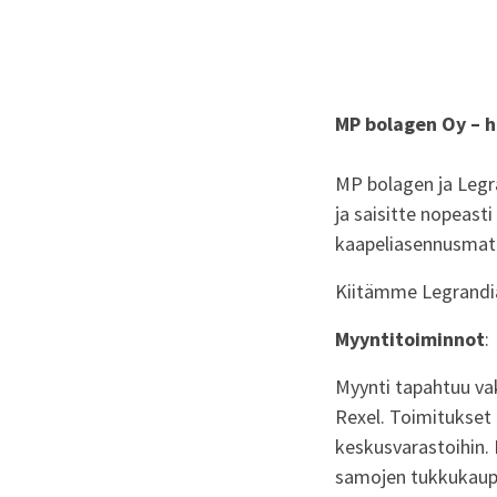
MP bolagen Oy – 
MP bolagen ja Legr
ja saisitte nopeas
kaapeliasennusmate
Kiitämme Legrandia
Myyntitoiminnot
:
Myynti tapahtuu va
Rexel. Toimitukset
keskusvarastoihin. L
samojen tukkukaup