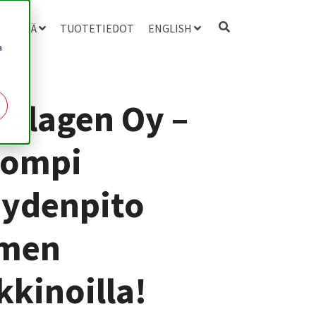
 MEISTÄ
TUOTETIEDOT
ENGLISH
a
olagen Oy –
pompi
eydenpito
men
kinoilla!