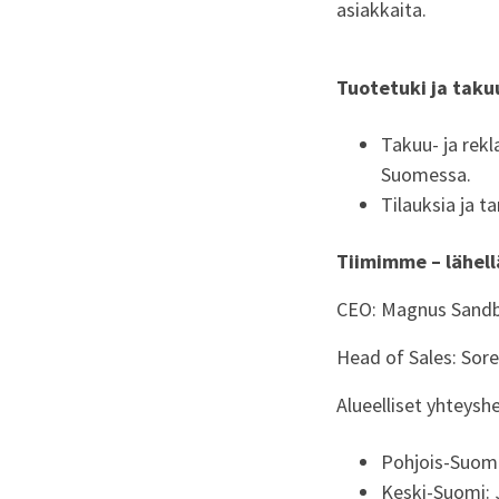
asiakkaita.
Tuotetuki ja taku
Takuu- ja rek
Suomessa.
Tilauksia ja 
Tiimimme – lähell
CEO: Magnus Sandb
Head of Sales: Sor
Alueelliset yhteyshe
Pohjois-Suomi
Keski-Suomi: 