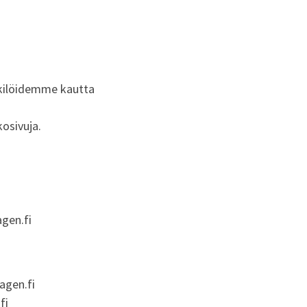
enkilöidemme kautta
osivuja.
gen.fi
agen.fi
fi