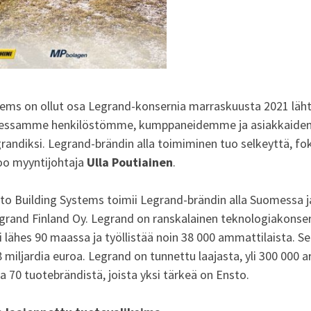
ems on ollut osa Legrand-konsernia marraskuusta 2021 lähti
uhuessamme henkilöstömme, kumppaneidemme ja asiakkaide
andiksi. Legrand-brändin alla toimiminen tuo selkeyttä, fok
too myyntijohtaja
Ulla Poutiainen
.
sto Building Systems toimii Legrand-brändin alla Suomessa 
grand Finland Oy. Legrand on ranskalainen teknologiakonsern
 lähes 90 maassa ja työllistää noin 38 000 ammattilaista. Sen
8 miljardia euroa. Legrand on tunnettu laajasta, yli 300 000 ar
a 70 tuotebrändistä, joista yksi tärkeä on Ensto.