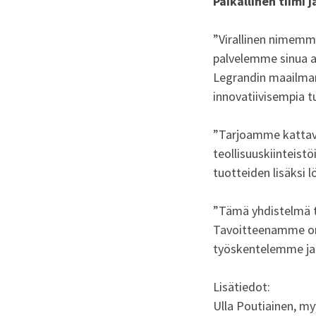
Paikallinen tiimi 
”Virallinen nimemme
palvelemme sinua am
Legrandin maailman
innovatiivisempia t
”Tarjoamme kattavan
teollisuuskiinteist
tuotteiden lisäksi 
”Tämä yhdistelmä t
Tavoitteenamme on 
työskentelemme ja
Lisätiedot:
Ulla Poutiainen, my