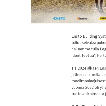
Ensto Building Syst
tullut selväksi p
haluamme tulla Legr
identiteettiä”, ker
1.1.2024 alkaen En
jatkossa nimellä Le
maailmanlaajuisesti
vuonna 2022 oli yli 
tuotevalikoimasta j