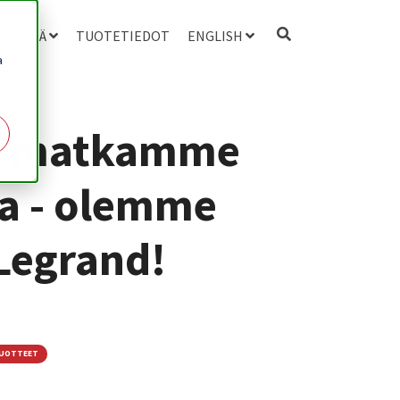
 MEISTÄ
TUOTETIEDOT
ENGLISH
a
i matkamme
a - olemme
Legrand!
TUOTTEET