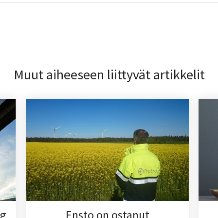
Muut aiheeseen liittyvät artikkelit
ng
Ensto on ostanut