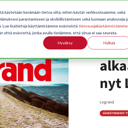
OPPILAITOKSILLE
JÄSENYYS
TILASTOINTI
TIETOA
itä käytetään kerämään tietoa siitä, miten käytät verkkosivuamme, sekä
ämyksesi parantamiseen ja yksilöllistämiseen sekä luomaan analyyseja j
. Lue lisätietoja käyttämistämme evästeistä
tietosuojakäytännöstämme
än yhtä evästettä, jonka avulla tiedämme, että sinua ei saa seurata.
Uus
Hyväksy
Hylkää
alka
nyt 
Legrand
SÄHKÖTEKNISET 