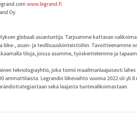
egrand.com
www.legrand.fi
land Oy
tyksen globaali asiantuntija. Tarjoamme kattavan valikoim
a liike-, asuin- ja teollisuuskiinteistöihin. Tavoitteenamme 
kaamalla tiloja, joissa asumme, työskentelemme ja tapaa
inen teknologiayhtiö, joka toimii maailmanlaajuisesti lähes
00 ammattilaista. Legrandin liikevaihto vuonna 2022 oli yli 8 
brändistrategiastaan sekä laajasta tuotevalikoimastaan.