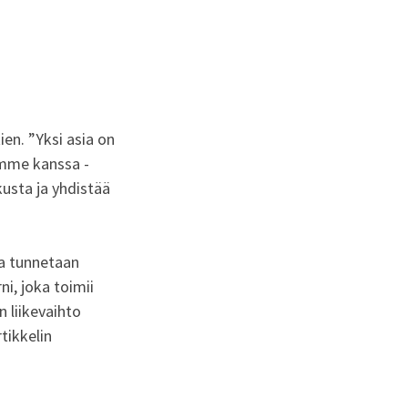
en. ”Yksi asia on
mme kanssa -
usta ja yhdistää
ja tunnetaan
i, joka toimii
 liikevaihto
tikkelin