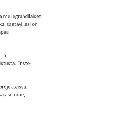
a me legrandilaiset
si saatavillasi on
mpaa
 ja
istusta. Ensto-
projekteissa.
ssa asumme,