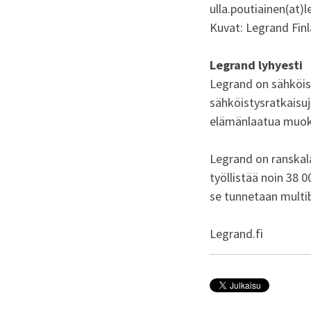
ulla.poutiainen(at)
l
Kuvat: Legrand Fin
Legrand lyhyesti
Legrand on sähköis
sähköistysratkaisuj
elämänlaatua muok
Legrand on ranskala
työllistää noin 38 0
se tunnetaan multi
Legrand.fi