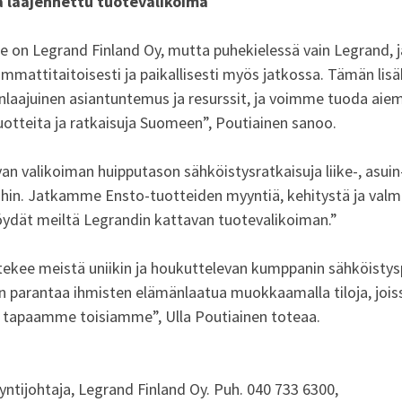
ja laajennettu tuotevalikoima
 on Legrand Finland Oy, mutta puhekielessä vain Legrand, j
mattitaitoisesti ja paikallisesti myös jatkossa. Tämän lisäk
laajuinen asiantuntemus ja resurssit, ja voimme tuoda aie
uotteita ja ratkaisuja Suomeen”, Poutiainen sanoo.
 valikoiman huipputason sähköistysratkaisuja liike-, asuin-
öihin. Jatkamme Ensto-tuotteiden myyntiä, kehitystä ja valm
löydät meiltä Legrandin kattavan tuotevalikoiman.”
ekee meistä uniikin ja houkuttelevan kumppanin sähköistys
parantaa ihmisten elämänlaatua muokkaamalla tiloja, joi
 tapaamme toisiamme”, Ulla Poutiainen toteaa.
yntijohtaja, Legrand Finland Oy. Puh. 040 733 6300,