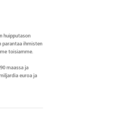
an huipputason
on parantaa ihmisten
mme toisiamme.
 90 maassa ja
miljardia euroa ja