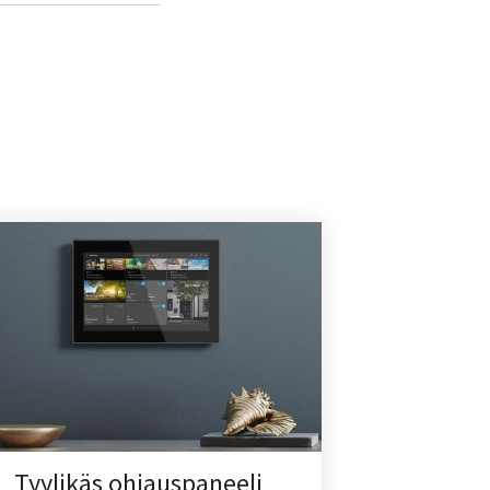
Tyylikäs ohjauspaneeli