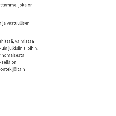
ettamme,
joka on
 ja vastuullisen
ehittää, valmistaa
n julkisiin tiloihin.
erinomaisesta
ksellä on
öntekijöitä n