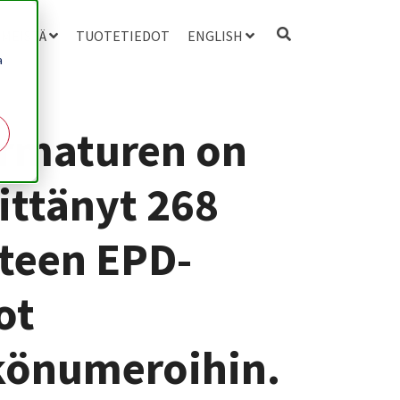
 MEISTÄ
TUOTETIEDOT
ENGLISH
a
Armaturen on
ittänyt 268
teen EPD-
ot
könumeroihin.