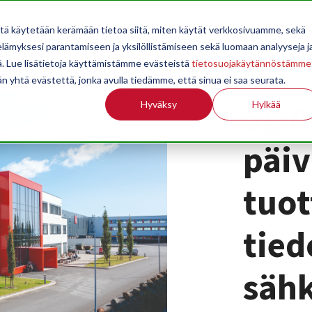
OPPILAITOKSILLE
JÄSENYYS
TILASTOINTI
TIETOA
itä käytetään kerämään tietoa siitä, miten käytät verkkosivuamme, sekä
ämyksesi parantamiseen ja yksilöllistämiseen sekä luomaan analyyseja j
. Lue lisätietoja käyttämistämme evästeistä
tietosuojakäytännöstämme
än yhtä evästettä, jonka avulla tiedämme, että sinua ei saa seurata.
Sg 
Hyväksy
Hylkää
päiv
tuot
tied
säh