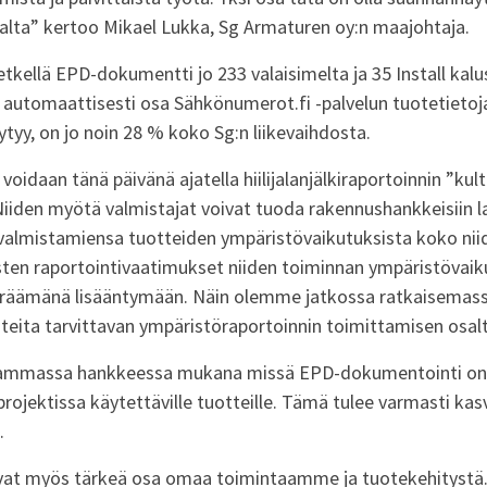
alta
” kertoo Mikael Lukka,
Sg
Armaturen
o
y:n maajohtaja.
hetkellä EPD
-
dokumentti
jo 233 valaisimelta ja 35
Install
kalu
t
automaattisesti
osa Sähkönumero
t.fi -palvelun
tuotetietoj
ytyy
,
on
jo
noin
28
%
koko
Sg:n
liikevaihdosta.
oidaan tänä päivänä ajatella hiilijalanjälkiraportoinnin ”kul
iiden myötä valmistajat voivat tuoda rakennushankkeisiin 
 valmistamiensa
tuotteiden ympäristövaikutuksista koko nii
sten raportointivaatimukset niiden toiminnan ympäristövaik
räämänä lisääntymään
.
Näin
olemme jatkossa ratkaisemas
teita tarvittavan ympäristöraportoinnin toimittamisen osal
eammassa hankkeessa mukana missä EP
D-
dokumentointi on 
rojektissa käytettäville tuotteille. Tämä tulee varmasti ka
.
at myös tärkeä osa omaa toimintaamme ja tuotekehitystä