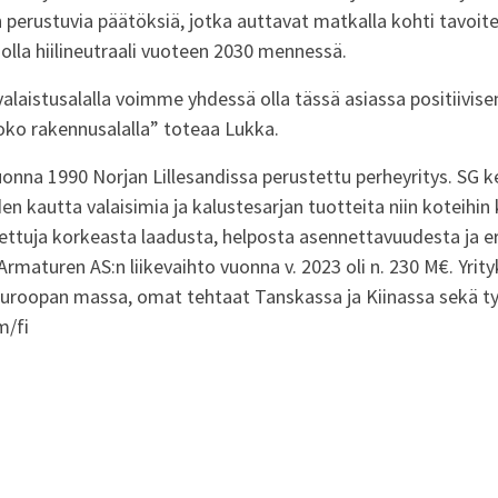
 perustuvia päätöksiä, jotka auttavat matkalla kohti
tavoit
solla hiilineutraali vuoteen 2030 mennessä.
alais
tusalalla
voimme yhdessä olla tässä asiassa positiivisen
oko rakennusalalla
” toteaa Lukka.
nna 1990 Norjan Lillesandissa perustettu perheyritys. SG k
en kautta valaisimia ja kalustesarjan tuotteita niin koteihin kui
ettuja korkeasta laadusta, helposta asennettavuudesta ja 
Armaturen AS:n liikevaihto
vuonna v. 202
3
oli n. 2
3
0 M€. Yrity
Euroopan massa, omat tehtaat Tanskassa ja Kiinassa sekä ty
m/fi