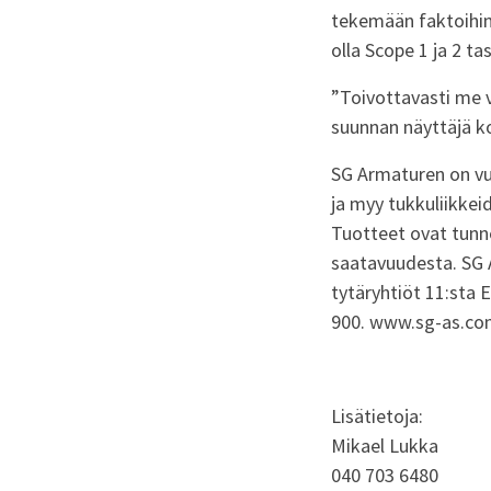
tekemään faktoihin
olla
Scope
1 ja 2 ta
”
Toivottavasti me v
suunnan näyttäjä k
SG Armaturen on vuo
ja myy tukkuliikkeid
Tuotteet ovat tunn
saatavuudesta. SG 
tytäryhtiöt 11:sta 
900.
www.sg-as.co
Lisätietoja:
Mikael Lukka
040 703 6480