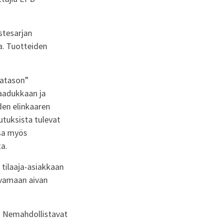
stesarjan
a.
Tuotteiden
tatason”
laadukkaan ja
den elinkaaren
utuksista tulevat
sa myös
ta
.
tilaaja-asiakkaan
svamaan aivan
. N
e
mahdollistavat