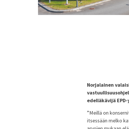
Norjalainen valai
vastuullisuusohjel
edelläkävijä EPD-
”
Meillä on konserni
itsessään
melko
ka
arvojen mukaan el