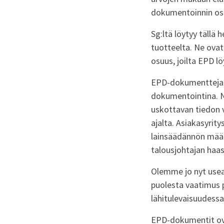
dokumentoinnin os
Sg:ltä
löytyy tällä 
tuotteelta. Ne
ova
osuus
,
joilta EPD lö
EPD
-
dokumentteja v
dokumentointina. N
uskottavan tiedon
ajalta
.
Asiakas
yrity
lainsäädännön mää
talousjohtajan
haas
Olemme jo nyt us
puolesta vaatimus p
lähitulevaisuudessa
EPD
-
dokumentit ov