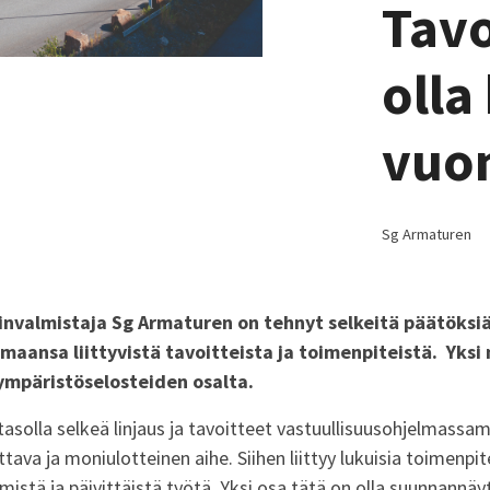
Tavo
olla
vuo
Sg Armaturen
sinvalmistaja Sg Armaturen on tehnyt selkeitä päätöksi
maansa liittyvistä tavoitteista ja toimenpiteistä. Yksi n
ympäristöselosteiden osalta.
tasolla selkeä linjaus ja tavoitteet vastuullisuusohjelmassa
ttava ja
moniulotteinen
aihe
. Siihen liittyy lukuisia toimenpi
ämistä
ja päivittäistä työtä. Yksi osa tätä on olla suunnannäy