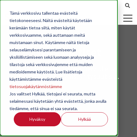
Tämä verkkosivu tallentaa evästeitä
tietokoneeseesi. Näitä evästeitä käytetään
kerämään tietoa siitä, miten käytät
verkkosivuamme, sekä auttamaan meitä
muistamaan sinut. Käytämme näitä tietoja
Yritysuutiset
selauselämyksesi parantamiseen ja
yksilöllistämiseen sekä luomaan analyyseja ja
tilastoja sekä verkkosivujemme että muiden
STK:n jäsenyritysten tiedotteita,
medioidemme käytöstä. Lue lisätietoja
nimitysuutisia yms. yritysuutisia.
käyttämistämme evästeistä
tietosuojakäytännöstämme
Jos valitset Hylkää, tietojasi ei seurata, mutta
selaimessasi käytetään yhtä evästettä, jonka avulla
tiedämme, että sinua ei saa seurata.
Hyväksy
Hylkää