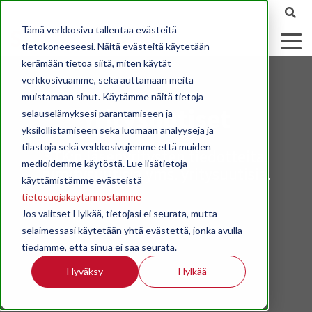
Tämä verkkosivu tallentaa evästeitä
tietokoneeseesi. Näitä evästeitä käytetään
kerämään tietoa siitä, miten käytät
verkkosivuamme, sekä auttamaan meitä
muistamaan sinut. Käytämme näitä tietoja
Yritysuutiset
selauselämyksesi parantamiseen ja
yksilöllistämiseen sekä luomaan analyyseja ja
tilastoja sekä verkkosivujemme että muiden
STK:n jäsenyritysten tiedotteita,
medioidemme käytöstä. Lue lisätietoja
nimitysuutisia yms. yritysuutisia.
käyttämistämme evästeistä
tietosuojakäytännöstämme
Jos valitset Hylkää, tietojasi ei seurata, mutta
selaimessasi käytetään yhtä evästettä, jonka avulla
tiedämme, että sinua ei saa seurata.
Hyväksy
Hylkää