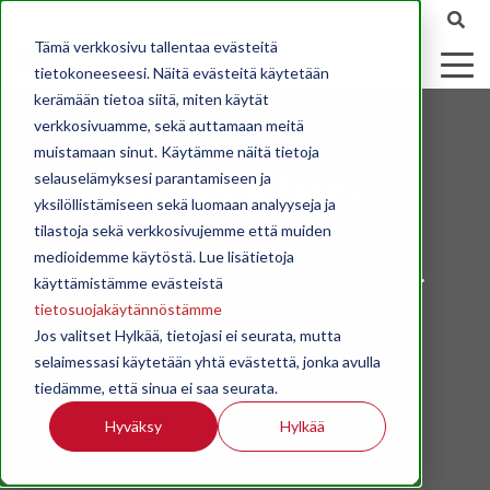
Tämä verkkosivu tallentaa evästeitä
tietokoneeseesi. Näitä evästeitä käytetään
kerämään tietoa siitä, miten käytät
verkkosivuamme, sekä auttamaan meitä
muistamaan sinut. Käytämme näitä tietoja
Yritysuutiset
selauselämyksesi parantamiseen ja
yksilöllistämiseen sekä luomaan analyyseja ja
tilastoja sekä verkkosivujemme että muiden
STK:n jäsenyritysten tiedotteita,
medioidemme käytöstä. Lue lisätietoja
nimitysuutisia yms. yritysuutisia.
käyttämistämme evästeistä
tietosuojakäytännöstämme
Jos valitset Hylkää, tietojasi ei seurata, mutta
selaimessasi käytetään yhtä evästettä, jonka avulla
tiedämme, että sinua ei saa seurata.
Hyväksy
Hylkää