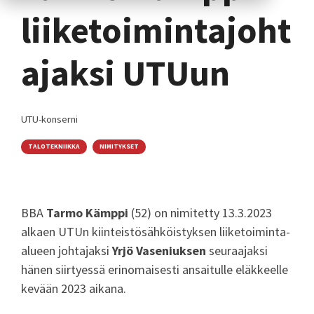
liiketoimintajoht
ajaksi UTUun
UTU-konserni
TALOTEKNIIKKA
NIMITYKSET
BBA
Tarmo Kämppi
(52) on nimitetty 13.3.2023
alkaen UTUn kiinteistösähköistyksen liiketoiminta-
alueen johtajaksi
Yrjö Vaseniuksen
seuraajaksi
hänen siirtyessä erinomaisesti ansaitulle eläkkeelle
kevään 2023 aikana.