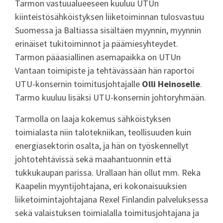
Tarmon vastuualueeseen kuuluu UTUn
kiinteistösähköistyksen liiketoiminnan tulosvastuu
Suomessa ja Baltiassa sisältäen myynnin, myynnin
erinäiset tukitoiminnot ja päämiesyhteydet.
Tarmon pääasiallinen asemapaikka on UTUn
Vantaan toimipiste ja tehtävässään hän raportoi
UTU-konsernin toimitusjohtajalle
Olli Heinoselle
.
Tarmo kuuluu lisäksi UTU-konsernin johtoryhmään.
Tarmolla on laaja kokemus sähköistyksen
toimialasta niin talotekniikan, teollisuuden kuin
energiasektorin osalta, ja hän on työskennellyt
johtotehtävissä sekä maahantuonnin että
tukkukaupan parissa. Urallaan hän ollut mm. Reka
Kaapelin myyntijohtajana, eri kokonaisuuksien
liiketoimintajohtajana Rexel Finlandin palveluksessa
sekä valaistuksen toimialalla toimitusjohtajana ja