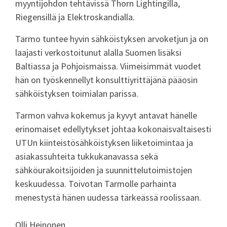
myyntijohdon tehtävissä Thorn Lightingilla,
Riegensillä ja Elektroskandialla.
Tarmo tuntee hyvin sähköistyksen arvoketjun ja on
laajasti verkostoitunut alalla Suomen lisäksi
Baltiassa ja Pohjoismaissa. Viimeisimmät vuodet
hän on työskennellyt konsulttiyrittäjänä pääosin
sähköistyksen toimialan parissa.
Tarmon vahva kokemus ja kyvyt antavat hänelle
erinomaiset edellytykset johtaa kokonaisvaltaisesti
UTUn kiinteistösähköistyksen liiketoimintaa ja
asiakassuhteita tukkukanavassa sekä
sähköurakoitsijoiden ja suunnittelutoimistojen
keskuudessa. Toivotan Tarmolle parhainta
menestystä hänen uudessa tärkeässä roolissaan.
Olli Heinonen