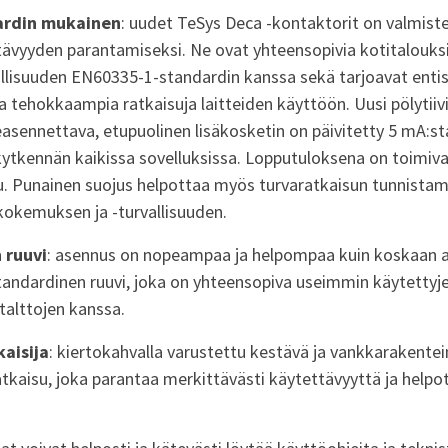
ardin mukainen
: uudet TeSys Deca -kontaktorit on valmist
ävyyden parantamiseksi. Ne ovat yhteensopivia kotitalouks
eollisuuden EN60335-1-standardin kanssa sekä tarjoavat enti
a tehokkaampia ratkaisuja laitteiden käyttöön. Uusi pölytiiv
easennettava, etupuolinen lisäkosketin on päivitetty 5 mA:st
kytkennän kaikissa sovelluksissa. Lopputuloksena on toimiv
. Punainen suojus helpottaa myös turvaratkaisun tunnistami
kemuksen ja -turvallisuuden.
 ruuvi
: asennus on nopeampaa ja helpompaa kuin koskaan 
ndardinen ruuvi, joka on yhteensopiva useimmin käytettyjen
italttojen kanssa.
aisija
: kiertokahvalla varustettu kestävä ja vankkarakente
tkaisu, joka parantaa merkittävästi käytettävyyttä ja helpo