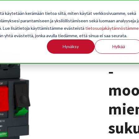
OPPILAITOKSILLE
JÄSENYYS
TILASTOINTI
TIETOA
itä käytetään kerämään tietoa siitä, miten käytät verkkosivuamme, sekä
ämyksesi parantamiseen ja yksilöllistämiseen sekä luomaan analyyseja j
. Lue lisätietoja käyttämistämme evästeistä
tietosuojakäytännöstämme
än yhtä evästettä, jonka avulla tiedämme, että sinua ei saa seurata.
TeSy
Hyväksy
Hylkää
-
moot
mien
suku