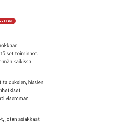
TUOTTEET
ehokkaan
töiset toiminnot.
ennän kaikissa
italouksien, hissien
änhetkiset
atiivisemman
t, joten asiakkaat