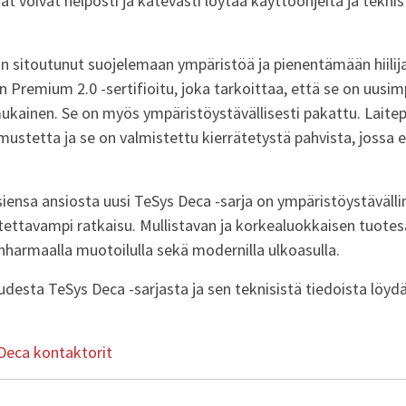
aat voivat helposti ja kätevästi löytää käyttöohjeita ja tekni
on sitoutunut suojelemaan ympäristöä ja pienentämään hiilij
n Premium 2.0 -sertifioitu, joka tarkoittaa, että se on uusi
ainen. Se on myös ympäristöystävällisesti pakattu. Laite
 mustetta ja se on valmistettu kierrätetystä pahvista, jossa 
iensa ansiosta uusi TeSys Deca -sarja on ympäristöystävälli
ettavampi ratkaisu. Mullistavan ja korkealuokkaisen tuotes
harmaalla muotoilulla sekä modernilla ulkoasulla.
uudesta TeSys Deca -sarjasta ja sen teknisistä tiedoista löyd
Deca kontaktorit