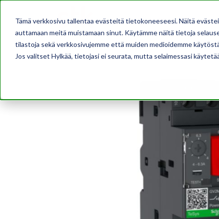
AJANKOHTAISTA
Tämä verkkosivu tallentaa evästeitä tietokoneeseesi. Näitä eväste
auttamaan meitä muistamaan sinut. Käytämme näitä tietoja selausel
tilastoja sekä verkkosivujemme että muiden medioidemme käytöstä
Jos valitset Hylkää, tietojasi ei seurata, mutta selaimessasi käytetä