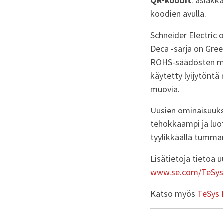
QR-koodit
: asiakk
koodien avulla.
Schneider Electric 
Deca -sarja on Gree
ROHS-säädösten muk
käytetty lyijytöntä
muovia.
Uusien ominaisuuks
tehokkaampi ja luot
tyylikkäällä tumman
Lisätietoja tietoa 
www.se.com/TeSys
Katso myös
TeSys 