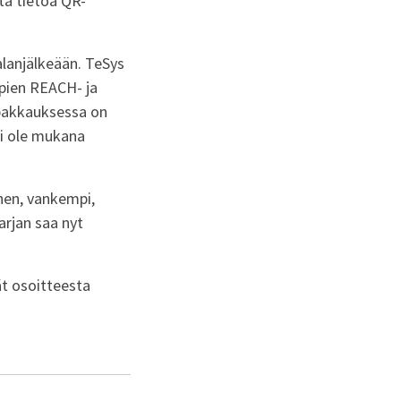
stä tietoa QR-
alanjälkeään. TeSys
mpien REACH- ja
pakkauksessa on
ei ole mukana
nen, vankempi,
arjan saa nyt
ät osoitteesta