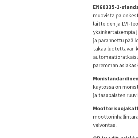
EN60335-1-stand
muovista palonkest
laitteiden ja LVI-t
yksinkertaisempia j
ja parannettu pääll
takaa luotettavan 
automaatioratkaisu
paremman asiakasko
Monistandardinen
käytössä on monista
ja tasapäisten ruuv
Moottorisuojakatk
moottorinhallintara
valvontaa.