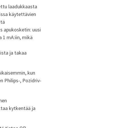
ettu laadukkaasta
issa käytettävien
stä
is apukosketin: uusi
a 1 mA:iin, mikä
a
sta ja takaa
aikaisemmin, kun
 Philips-, Pozidriv-
inen
ttaa kytkentää ja