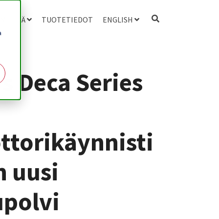
 MEISTÄ
TUOTETIEDOT
ENGLISH
a
s Deca Series
torikäynnisti
 uusi
polvi