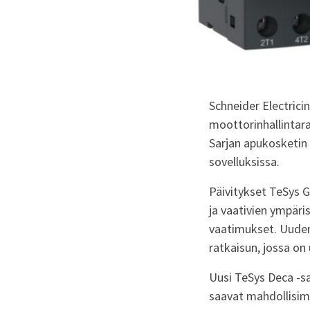
Schneider Electrici
moottorinhallintar
Sarjan apukosketin 
sovelluksissa.
Päivitykset TeSys G
ja vaativien ympäri
vaatimukset. Uuden
ratkaisun, jossa on
Uusi TeSys Deca -sa
saavat mahdollisim