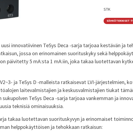
STK
SÄHKÖTEKNISET 
n uusi innovatiivinen TeSys Deca -sarja tarjoaa kestävän ja t
atkaisun, jossa on erinomainen suorituskyky sekä helppokäyt
on päivitetty 5 mA:sta 1 mA:iin, joka takaa luotettavan kytk
V2~3- ja TeSys D -malleista ratkaisevat LVI-järjestelmien, kot
stöalojen laitevalmistajien ja keskusvalmistajien tiukat täm
 sukupolven TeSys Deca -sarja tarjoaa vankemman ja innov
 uusia teknisiä ominaisuuksia.
rja takaa luotettavan suorituskyvyn ja erinomaiset toiminno
man helppokäyttöisen ja tehokkaan ratkaisun: