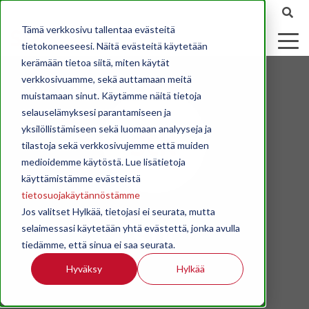
Tämä verkkosivu tallentaa evästeitä
tietokoneeseesi. Näitä evästeitä käytetään
kerämään tietoa siitä, miten käytät
verkkosivuamme, sekä auttamaan meitä
muistamaan sinut. Käytämme näitä tietoja
selauselämyksesi parantamiseen ja
yksilöllistämiseen sekä luomaan analyyseja ja
tilastoja sekä verkkosivujemme että muiden
medioidemme käytöstä. Lue lisätietoja
käyttämistämme evästeistä
tietosuojakäytännöstämme
Jos valitset Hylkää, tietojasi ei seurata, mutta
STK
selaimessasi käytetään yhtä evästettä, jonka avulla
tiedämme, että sinua ei saa seurata.
Hyväksy
Hylkää