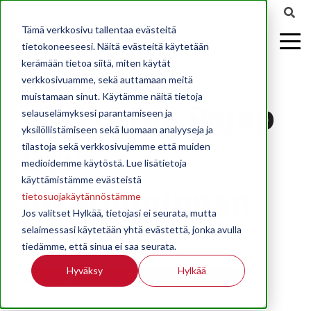
Tämä verkkosivu tallentaa evästeitä
tietokoneeseesi. Näitä evästeitä käytetään
kerämään tietoa siitä, miten käytät
verkkosivuamme, sekä auttamaan meitä
muistamaan sinut. Käytämme näitä tietoja
UTU ostaa Pajap
selauselämyksesi parantamiseen ja
yksilöllistämiseen sekä luomaan analyyseja ja
Oy:n
tilastoja sekä verkkosivujemme että muiden
medioidemme käytöstä. Lue lisätietoja
käyttämistämme evästeistä
liiketoiminnan
tietosuojakäytännöstämme
Jos valitset Hylkää, tietojasi ei seurata, mutta
selaimessasi käytetään yhtä evästettä, jonka avulla
tiedämme, että sinua ei saa seurata.
UTU Oy
Hyväksy
Hylkää
SÄHKÖALA
SÄHKÖTEKNISET TUOTTEET
YRITYSOSTO