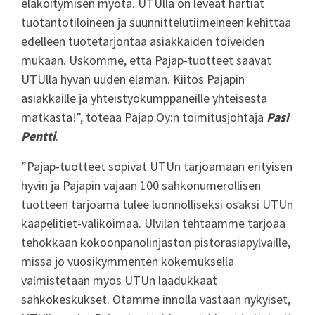
eläköitymisen myötä. UTUlla on leveät hartiat
tuotantotiloineen ja suunnittelutiimeineen kehittää
edelleen tuotetarjontaa asiakkaiden toiveiden
mukaan. Uskomme, että Pajap-tuotteet saavat
UTUlla hyvän uuden elämän. Kiitos Pajapin
asiakkaille ja yhteistyökumppaneille yhteisestä
matkasta!”, toteaa Pajap Oy:n toimitusjohtaja
Pasi
Pentti
.
”Pajap-tuotteet sopivat UTUn tarjoamaan erityisen
hyvin ja Pajapin vajaan 100 sähkönumerollisen
tuotteen tarjoama tulee luonnolliseksi osaksi UTUn
kaapelitiet-valikoimaa. Ulvilan tehtaamme tarjoaa
tehokkaan kokoonpanolinjaston pistorasiapylväille,
missä jo vuosikymmenten kokemuksella
valmistetaan myös UTUn laadukkaat
sähkökeskukset. Otamme innolla vastaan nykyiset,