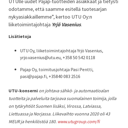
UTUlle uudet Pajap-tuotteiden asiakkaat ja tietysti
odotamme, että saamme esitellä tuotesarjan
nykyasiakkaillemme”, kertoo UTU Oy:n
liiketoimintajohtaja
Yrjö Vasenius
.
Lisätietoja
UTU Oy, liiketoimintajohtaja Yrjö Vasenius,
yrjo.vasenius@utu.eu, +358 50 542 0118
Pajap Oy, toimitusjohtaja Pasi Pentti,
pasi@pajap.fi, +35840 083 2516
UTU-konserni
on johtava sähkö- ja automaatioalan
tuotteita ja palveluita tarjoava suomalainen toimija, jolla
on tytäryhtiöt Suomen lisäksi, Virossa, Latviassa,
Liettuassa ja Norjassa. Liikevaihto vuonna 2020 oli 43
MEUR ja henkilöstöä 180.
www.utugroup.com/fi