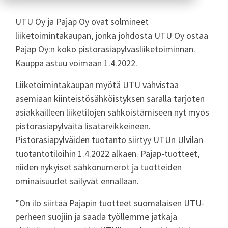
UTU Oy ja Pajap Oy ovat solmineet
liiketoimintakaupan, jonka johdosta UTU Oy ostaa
Pajap Oy:n koko pistorasiapylväsliiketoiminnan.
Kauppa astuu voimaan 1.4.2022.
Liiketoimintakaupan myötä UTU vahvistaa
asemiaan kiinteistösähköistyksen saralla tarjoten
asiakkailleen liiketilojen sähköistämiseen nyt myös
pistorasiapylväitä lisätarvikkeineen.
Pistorasiapylväiden tuotanto siirtyy UTUn Ulvilan
tuotantotiloihin 1.4.2022 alkaen. Pajap-tuotteet,
niiden nykyiset sähkönumerot ja tuotteiden
ominaisuudet säilyvät ennallaan.
”On ilo siirtää Pajapin tuotteet suomalaisen UTU-
perheen suojiin ja saada työllemme jatkaja