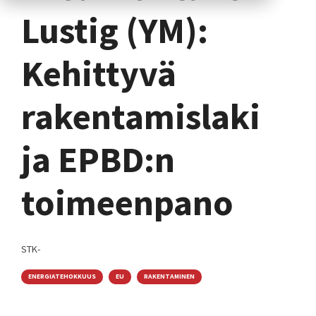
Lustig (YM):
Kehittyvä
rakentamislaki
ja EPBD:n
toimeenpano
STK-
ENERGIATEHOKKUUS
EU
RAKENTAMINEN