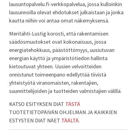
lausuntopalvelu.fi-verkkopalvelua, jossa kulloinkin
lausunnoilla olevat ehdotukset julkaistaan ja jonka
kautta niihin voi antaa omat näkemyksensä.
Meritähti-Lustig korosti, että rakentamisen
säädösmuutokset ovat kokonaisuus, jossa
energiatehokkuus, päästöttömyys, uusiutuvan
energian käyttö ja ympäristötiedon hallinta
kietoutuvat yhteen. Uusien velvoitteiden
onnistunut toimeenpano edellyttää tiivistä
yhteistyötä viranomaisten, rakentajien,
suunnittelijoiden ja tuotteiden valmistajien välillä.
KATSO ESITYKSEN DIAT
TÄSTÄ
TUOTETIETOPÄIVÄN OHJELMAN JA KAIKKIEN
ESTYSTEN DIAT NÄET
TÄÄLTÄ
.