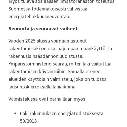
Myös tuleva sosiaalisen ilmastorahaston toteutus
Suomessa todennäköisesti vahvistaa
energiatehokkuusneuvontaa.
Seuranta ja seuraavat vaiheet
Vuoden 2025 alussa voimaan astunut
rakentamislaki on osa laajempaa maankäyttö- ja
rakennuslainsäädännön uudistusta.
Ympäristöministeriö seuraa, miten laki vaikuttaa
rakentamisen käytäntöihin. Samalla etenee
alueiden käyttölain valmistelu, joka on tulossa
lausuntokierrokselle lähiaikoina.
Valmistelussa ovat parhaillaan myös
Laki rakennuksen energiatodistuksesta
50/2013