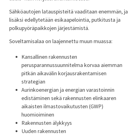
Sähköautojen latauspisteitä vaaditaan enemmän, ja
lisäksi edellytetään esikaapelointia, putkitusta ja
polkupyöräpaikkojen järjestämistä.
Soveltamisalaa on laajennettu muun muassa:
Kansallinen rakennusten
perusparannussuunnitelma korvaa aiemman
pitkän aikavälin korjausrakentamisen
strategian
Aurinkoenergian ja energian varastoinnin
edistäminen sekä rakennusten elinkaaren
aikaisten ilmastovaikutusten (GWP)
huomioiminen
Rakennusten älykkyys
Uuden rakennusten