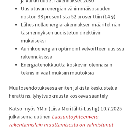
ja kaikki uudet rakennukset 2030
Uusiutuvan energian vähimmäisosuuden
noston 38 prosentista 52 prosenttiin (14 §)
Lähes nollaenergiarakennuksen määritelmän
täsmennyksen uudistetun direktiivin
mukaiseksi
Aurinkoenergian optimointivelvoitteen uusissa
rakennuksissa
Energiatehokkuutta koskeviin olennaisiin
teknisiin vaatimuksiin muutoksia
Muutosehdotuksessa eniten julkista keskustelua
herätti ns. lyhytvuokrausta koskeva sääntely.
Katso myös YM:n (Liisa Meritähti-Lustig) 10.7.2025
julkaisema uutinen
Lausuntoyhteenveto
rakentamislain muuttamisesta on valmistunut