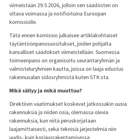
viimeistään 29.5.2026, jolloin sen säädösten on
oltava voimassa ja notifioituina Euroopan
komissiolle.
Tätä ennen komissio julkaisee artiklakohtaiset
täytäntöönpanosuositukset, joiden pohjalta
kansalliset säädökset viimeistellään. Suomessa
toimeenpano on organisoitu seurantaryhmän ja
valmisteluryhmien kautta, joissa on laaja edustus
rakennusalan sidosryhmistä kuten STK:sta.
Mikä säilyy ja mikä muuttuu?
Direktiivin vaatimukset koskevat jatkossakin uusia
rakennuksia ja niiden osia, olemassa olevia
rakennuksia, kun niitä peruskorjataan
laajamittaisesti, sekä teknisiä järjestelmiä niin
uudis- kuin korjausrakentamisessa.