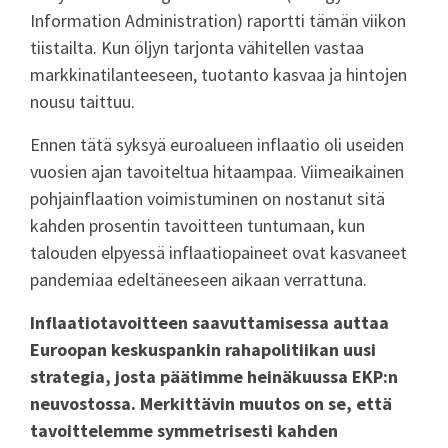
Information Administration) raportti tämän viikon
tiistailta. Kun öljyn tarjonta vähitellen vastaa
markkinatilanteeseen, tuotanto kasvaa ja hintojen
nousu taittuu.
Ennen tätä syksyä euroalueen inflaatio oli useiden
vuosien ajan tavoiteltua hitaampaa. Viimeaikainen
pohjainflaation voimistuminen on nostanut sitä
kahden prosentin tavoitteen tuntumaan, kun
talouden elpyessä inflaatiopaineet ovat kasvaneet
pandemiaa edeltäneeseen aikaan verrattuna.
Inflaatiotavoitteen saavuttamisessa auttaa
Euroopan keskuspankin rahapolitiikan uusi
strategia, josta päätimme heinäkuussa EKP:n
neuvostossa. Merkittävin muutos on se, että
tavoittelemme symmetrisesti kahden