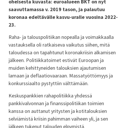
oheisesta kuvasta: euroalueen BKT on nyt
saavuttamassa v. 2019 tason, ja palautuu
koronaa edeltävälle kasvu-uralle vuosina 2022-
23.
Raha- ja talouspolitiikan nopealla ja voimakkaalla
vastauksella oli ratkaiseva vaikutus siihen, mitä
taloudessa on tapahtunut koronakriisin alkamisen
jälkeen. Politiikkatoimet estivät Euroopan ja
muiden kehittyneiden talouksien ajautumisen
lamaan ja deflaatiovaaraan. Massatyöttömyys ja
konkurssiaalto pystyttiin välttämään.
Keskuspankkien rahapolitiikka yhdessä
pankkivalvonnan ja finanssipolitiikan toimien
kanssa on auttanut yritysten ja kotitalouksien
selviämistä kriisin pahimman vaiheen yli, ja sen
jälkeen tukenut talouden elpymistä.