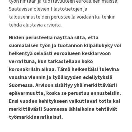
työn hintaan ja tuottavuuteen euroalueen maissa.
Saatavissa olevien tilastotietojen ja
talousennusteiden perusteella voidaan kuitenkin
tehdä alustavia arvioita.
Niiden perusteella näyttää siltä, että
suomalaisen työn ja tuotannon kilpailukyky voi
heikentyä selvästi euroalueen keskiarvoon
verrattuna, kun tarkastellaan koko
koronakriisin aikaa. Tämä heikentäisi tulevina
vuosina viennin ja työllisyyden edellytyksiä
Suomessa. Arvioon sisältyy yhä merkittävästi
epävarmuutta, koska se perustuu ennusteisiin.
Ensi vuoden kehitykseen vaikuttavat totta kai
merkittävästi Suomessa lähiaikoina tehtävät
työmarkkinaratkaisut.