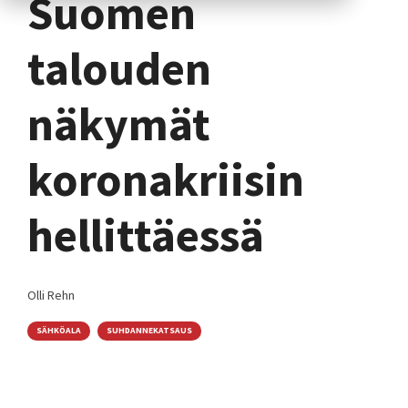
Suomen
talouden
näkymät
koronakriisin
hellittäessä
Olli Rehn
SÄHKÖALA
SUHDANNEKATSAUS