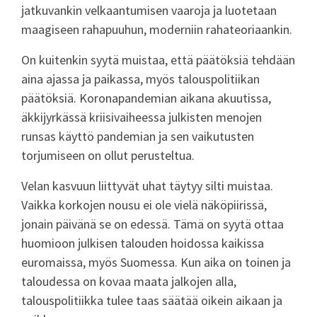
jatkuvankin velkaantumisen vaaroja ja luotetaan
maagiseen rahapuuhun, moderniin rahateoriaankin.
On kuitenkin syytä muistaa, että päätöksiä tehdään
aina ajassa ja paikassa, myös talouspolitiikan
päätöksiä. Koronapandemian aikana akuutissa,
äkkijyrkässä kriisivaiheessa julkisten menojen
runsas käyttö pandemian ja sen vaikutusten
torjumiseen on ollut perusteltua.
Velan kasvuun liittyvät uhat täytyy silti muistaa.
Vaikka korkojen nousu ei ole vielä näköpiirissä,
jonain päivänä se on edessä. Tämä on syytä ottaa
huomioon julkisen talouden hoidossa kaikissa
euromaissa, myös Suomessa. Kun aika on toinen ja
taloudessa on kovaa maata jalkojen alla,
talouspolitiikka tulee taas säätää oikein aikaan ja