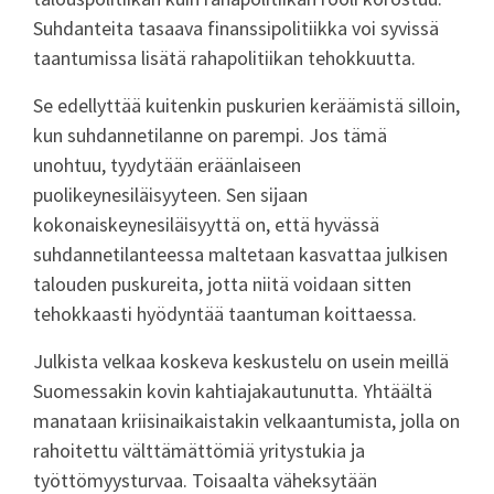
Suhdanteita tasaava finanssipolitiikka voi syvissä
taantumissa lisätä rahapolitiikan tehokkuutta.
Se edellyttää kuitenkin puskurien keräämistä silloin,
kun suhdannetilanne on parempi. Jos tämä
unohtuu, tyydytään eräänlaiseen
puolikeynesiläisyyteen. Sen sijaan
kokonaiskeynesiläisyyttä on, että hyvässä
suhdannetilanteessa maltetaan kasvattaa julkisen
talouden puskureita, jotta niitä voidaan sitten
tehokkaasti hyödyntää taantuman koittaessa.
Julkista velkaa koskeva keskustelu on usein meillä
Suomessakin kovin kahtiajakautunutta. Yhtäältä
manataan kriisinaikaistakin velkaantumista, jolla on
rahoitettu välttämättömiä yritystukia ja
työttömyysturvaa. Toisaalta väheksytään