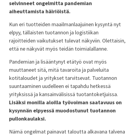
selvinneet ongelmitta pandemian
aiheuttamista häiriöistä.
Kun eri tuotteiden maailmanlaajuinen kysyntä nyt
elpyy, tällaisten tuotannon ja logistiikan
rajoitteiden vaikutukset tulevat näkyviin. Olettaisin,
että ne näkyvät myös teidän toimialallanne.
Pandemian ja lisääntynyt etätyö ovat myös
muuttaneet sitä, mitä tavaroita ja palveluita
kotitaloudet ja yritykset tarvitsevat. Tuotannon
suuntaaminen uudelleen ei tapahdu hetkessä
yrityksissä ja kansainvälisissä tuotantoketjuissa.
Lisäksi monilla aloilla työvoiman saatavuus on
kysynnän elpyessä muodostunut tuotannon
pullonkaulaksi.
Nämä ongelmat painavat taloutta alkavana talvena