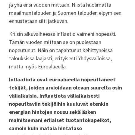
ja yhä ensi vuoden mittaan. Niistä huolimatta
maailmantalouden ja Suomen talouden elpymisen
ennustetaan silti jatkuvan.
Kriisin alkuvaiheessa inflaatio vaimeni nopeasti.
Tämän vuoden mittaan se on puolestaan
nopeutunut. Näin on tapahtunut kehittyneissä
talouksissa laajasti, erityisesti Yhdysvalloissa,
mutta myös Euroalueella.
Inflaatiota ovat euroalueella nopeuttaneet
tekijät, joiden arvioidaan olevan suurelta osin
väliaikaisia. Inflaatiota väliaikaisesti
nopeuttaviin tekijöihin kuuluvat etenkin
energian hintojen nousu sekä äsken
mainitsemani erilaiset tuotantokapeikot,
samoin kuin matala hintataso