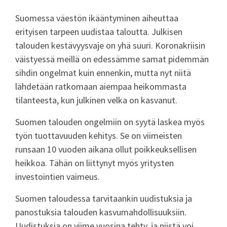
Suomessa väestön ikääntyminen aiheuttaa
erityisen tarpeen uudistaa taloutta. Julkisen
talouden kestävyysvaje on yhä suuri. Koronakriisin
väistyessä meillä on edessämme samat pidemmän
sihdin ongelmat kuin ennenkin, mutta nyt niitä
lähdetään ratkomaan aiempaa heikommasta
tilanteesta, kun julkinen velka on kasvanut.
Suomen talouden ongelmiin on syytä laskea myös
työn tuottavuuden kehitys. Se on viimeisten
runsaan 10 vuoden aikana ollut poikkeuksellisen
heikkoa. Tähän on liittynyt myös yritysten
investointien vaimeus.
Suomen taloudessa tarvitaankin uudistuksia ja
panostuksia talouden kasvumahdollisuuksiin.
Uudistuksia on viime vuosina tehty, ja niistä voi