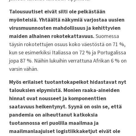
Talousuutiset eivät silti ole pelkästään
myönteisiä. Yhtäältä näkymiä varjostaa uusien
virusmuunnosten mahdollisuus ja kehittyvien
maiden alhainen rokotekattavuus.
Suomessa
täysin rokotettujen osuus koko väestöstä on 71 %,
kun se esimerkiksi Italiassa on 72 % ja Portugalissa
jopa 87 %. Näihin lukuihin verrattuna Afrikan 6 % on
varsin vähän.
Myös erilaiset tuotantokapeikot hidastavat nyt
talouksien elpymistä. Monien raaka-aineiden
hinnat ovat nousseet ja komponenttien
saatavuus heikentynyt. Syynä on osin se, että
pandemia on aiheuttanut katkoksia
tuotannossa eri puolilla maailmaa ja
maailmanlaajuiset logistiikkaketjut eivät ole