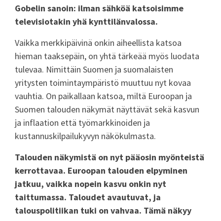
Gobelin sanoin: ilman sähköä katsoisimme
televisiotakin yhä kynttilänvalossa.
Vaikka merkkipäivinä onkin aiheellista katsoa
hieman taaksepäin, on yhtä tärkeää myös luodata
tulevaa. Nimittäin Suomen ja suomalaisten
yritysten toimintaympäristö muuttuu nyt kovaa
vauhtia. On paikallaan katsoa, miltä Euroopan ja
Suomen talouden näkymät näyttävät sekä kasvun
ja inflaation että työmarkkinoiden ja
kustannuskilpailukyvyn näkökulmasta.
Talouden näkymistä on nyt pääosin myönteistä
kerrottavaa. Euroopan talouden elpyminen
jatkuu, vaikka nopein kasvu onkin nyt
taittumassa. Taloudet avautuvat, ja
talouspolitiikan tuki on vahvaa. Tämä näkyy