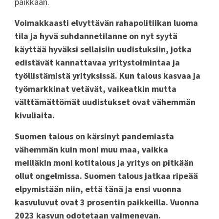
paikkaan.
Voimakkaasti elvyttävän rahapolitiikan luoma
tila ja hyvä suhdannetilanne on nyt syytä
käyttää hyväksi sellaisiin uudistuksiin, jotka
edistävät kannattavaa yritystoimintaa ja
työllistämistä yrityksissä. Kun talous kasvaa ja
työmarkkinat vetävät, vaikeatkin mutta
välttämättömät uudistukset ovat vähemmän
kivuliaita.
Suomen talous on kärsinyt pandemiasta
vähemmän kuin moni muu maa, vaikka
meilläkin moni kotitalous ja yritys on pitkään
ollut ongelmissa. Suomen talous jatkaa ripeää
elpymistään niin, että tänä ja ensi vuonna
kasvuluvut ovat 3 prosentin paikkeilla. Vuonna
2023 kasvun odotetaan vaimenevan.