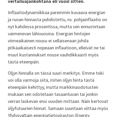
vertailuajankohtana eli vuosi sitten.
Inflaatiodynamiikkaa paremmin kuvaava energian
ja ruoan hinnasta puhdistettu, ns. pohjainflaatio on
nyt kahdessa prosentissa, mutta sen ennustetaan
vaimenevan lähivuosina. Energian hintojen
viimeaikainen nousu ei sellaisenaan johda
pitkäaikaisesti nopeaan inflaatioon, elleivät ne tai
muut kustannukset nouse vauhdikkaasti myös
tästä eteenpäin.
Öljyn hinnalla on tässä suuri merkitys. Emme toki
voi olla varmoja siitä, miten öljyn hinta tästä
eteenpäin kehittyy, mutta markkinaodotusten
mukaan sen odotetaan tasaantuvan tai jonkin
verran laskevan ensi vuoden mittaan. Näin kertovat
öljyfutuurien hinnat. Samaan suuntaan viittaa myös
Yhdysvaltain energiatietoviraston (Energy