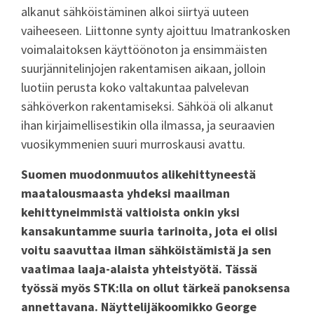
alkanut sähköistäminen alkoi siirtyä uuteen
vaiheeseen. Liittonne synty ajoittuu Imatrankosken
voimalaitoksen käyttöönoton ja ensimmäisten
suurjännitelinjojen rakentamisen aikaan, jolloin
luotiin perusta koko valtakuntaa palvelevan
sähköverkon rakentamiseksi. Sähköä oli alkanut
ihan kirjaimellisestikin olla ilmassa, ja seuraavien
vuosikymmenien suuri murroskausi avattu.
Suomen muodonmuutos alikehittyneestä
maatalousmaasta yhdeksi maailman
kehittyneimmistä valtioista onkin yksi
kansakuntamme suuria tarinoita, jota ei olisi
voitu saavuttaa ilman sähköistämistä ja sen
vaatimaa laaja-alaista yhteistyötä. Tässä
työssä myös STK:lla on ollut tärkeä panoksensa
annettavana. Näyttelijäkoomikko George