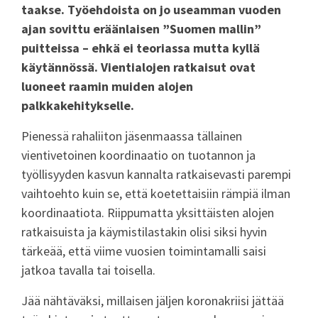
taakse. Työehdoista on jo useamman vuoden
ajan sovittu eräänlaisen ”Suomen mallin”
puitteissa – ehkä ei teoriassa mutta kyllä
käytännössä. Vientialojen ratkaisut ovat
luoneet raamin muiden alojen
palkkakehitykselle.
Pienessä rahaliiton jäsenmaassa tällainen
vientivetoinen koordinaatio on tuotannon ja
työllisyyden kasvun kannalta ratkaisevasti parempi
vaihtoehto kuin se, että koetettaisiin rämpiä ilman
koordinaatiota. Riippumatta yksittäisten alojen
ratkaisuista ja käymistilastakin olisi siksi hyvin
tärkeää, että viime vuosien toimintamalli saisi
jatkoa tavalla tai toisella.
Jää nähtäväksi, millaisen jäljen koronakriisi jättää