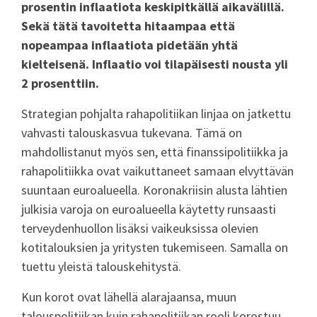
prosentin inflaatiota keskipitkällä aikavälillä.
Sekä tätä tavoitetta hitaampaa että
nopeampaa inflaatiota pidetään yhtä
kielteisenä. Inflaatio voi tilapäisesti nousta yli
2 prosenttiin.
Strategian pohjalta rahapolitiikan linjaa on jatkettu
vahvasti talouskasvua tukevana. Tämä on
mahdollistanut myös sen, että finanssipolitiikka ja
rahapolitiikka ovat vaikuttaneet samaan elvyttävän
suuntaan euroalueella. Koronakriisin alusta lähtien
julkisia varoja on euroalueella käytetty runsaasti
terveydenhuollon lisäksi vaikeuksissa olevien
kotitalouksien ja yritysten tukemiseen. Samalla on
tuettu yleistä talouskehitystä.
Kun korot ovat lähellä alarajaansa, muun
talouspolitiikan kuin rahapolitiikan rooli korostuu.