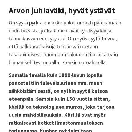
Arvon juhlaväki, hyvät ystävät
On syytä pyrkiä ennakkoluulottomasti päättämään
uudistuksista, jotka kohentavat työllisyyden ja
talouskasvun edellytyksiä. On myös syytä toivoa,
että palkkaratkaisuja tehtäessä otetaan
tasapainoisesti huomioon talouden tila sekä työn
hinnan kehitys muualla, etenkin euroalueella.
Samalla tavalla kuin 1800-luvun lopulla
panostettiin tulevaisuuteen mm. maan
sähköistämisessä, on nytkin syytä katsoa
eteenpäin. Samoin kuin 150 vuotta sitten,
käsillä on teknologinen murros, joka tarjoaa
uusia mahdollisuuksia. Käsillä ovat myös
ratkaisevat hetket ilmastonmuutoksen
torjunnassa. Kunhan nyt toimitaan