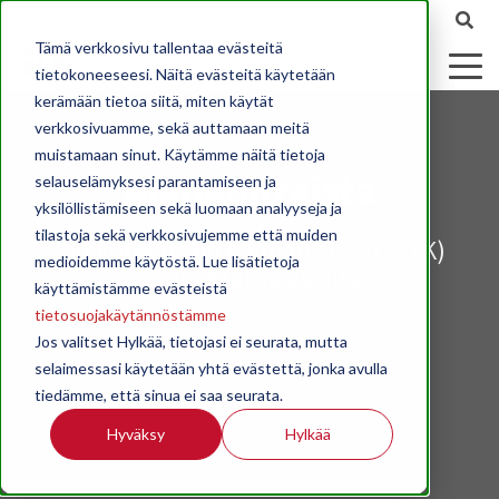
Tämä verkkosivu tallentaa evästeitä
tietokoneeseesi. Näitä evästeitä käytetään
kerämään tietoa siitä, miten käytät
verkkosivuamme, sekä auttamaan meitä
muistamaan sinut. Käytämme näitä tietoja
Ajankohtaista
selauselämyksesi parantamiseen ja
yksilöllistämiseen sekä luomaan analyyseja ja
tilastoja sekä verkkosivujemme että muiden
Sähköteknisen Kaupan Liiton (STK)
medioidemme käytöstä. Lue lisätietoja
ajankohtaisia asioita.
käyttämistämme evästeistä
tietosuojakäytännöstämme
Jos valitset Hylkää, tietojasi ei seurata, mutta
selaimessasi käytetään yhtä evästettä, jonka avulla
tiedämme, että sinua ei saa seurata.
Hyväksy
Hylkää