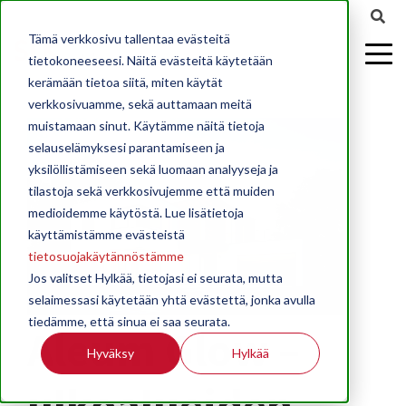
Tämä verkkosivu tallentaa evästeitä
tietokoneeseesi. Näitä evästeitä käytetään
kerämään tietoa siitä, miten käytät
verkkosivuamme, sekä auttamaan meitä
muistamaan sinut. Käytämme näitä tietoja
selauselämyksesi parantamiseen ja
yksilöllistämiseen sekä luomaan analyyseja ja
tilastoja sekä verkkosivujemme että muiden
medioidemme käytöstä. Lue lisätietoja
käyttämistämme evästeistä
tietosuojakäytännöstämme
Jos valitset Hylkää, tietojasi ei seurata, mutta
selaimessasi käytetään yhtä evästettä, jonka avulla
tiedämme, että sinua ei saa seurata.
Aleum Glow –
Hyväksy
Hylkää
ulkoalueiden