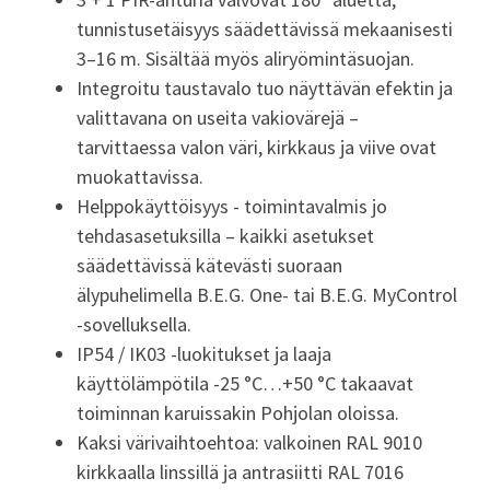
tunnistusetäisyys säädettävissä mekaanisesti
3–16 m. Sisältää myös aliryömintäsuojan.
Integroitu taustavalo tuo näyttävän efektin ja
valittavana on useita vakiovärejä –
tarvittaessa
valon
väri, kirkkaus ja viive ovat
muokattavissa.
Helppokäyttöisyys - toimintavalmis jo
tehdasasetuksilla – kaikki asetukset
säädettävissä kätevästi suoraan
älypuhelimella B.E.G.
One-
tai B.E.G.
MyControl
-sovelluksella.
I
P54 / IK03 -luokitukset ja laaja
käyttölämpötila -25 °C…+50 °C takaavat
toiminnan karuissakin Pohjolan oloissa.
Kaksi värivaihtoehtoa: valkoinen RAL 9010
kirkkaalla linssillä ja antrasiit
ti
RAL 7016