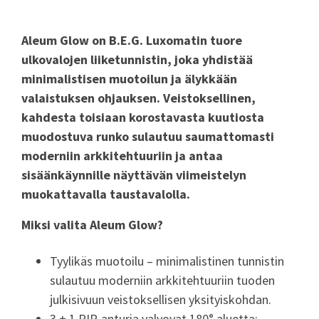
Aleum Glow on B.E.G. Luxomatin tuore
ulkovalojen liiketunnistin, joka yhdistää
minimalistisen muotoilun ja älykkään
valaistuksen ohjauksen. Veistoksellinen,
kahdesta toisiaan korostavasta kuutiosta
muodostuva runko sulautuu saumattomasti
moderniin arkkitehtuuriin ja antaa
sisäänkäynnille näyttävän viimeistelyn
muokattavalla taustavalolla.
Miksi valita
Aleum Glow?
Tyylikäs muotoilu – minimalistinen tunnistin
sulautuu moderniin arkkitehtuuriin tuoden
julkisivuun veistoksellisen yksityiskohdan.
3 + 1 PIR-anturia
valvovat
180° aluetta;