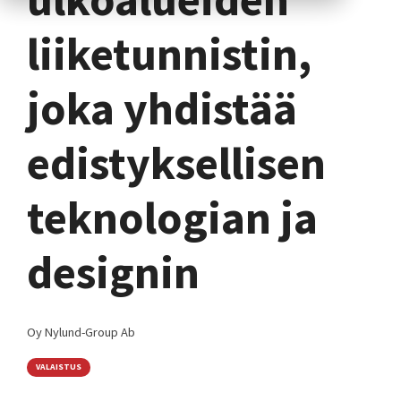
liiketunnistin,
joka yhdistää
edistyksellisen
teknologian ja
designin
Oy Nylund-Group Ab
VALAISTUS