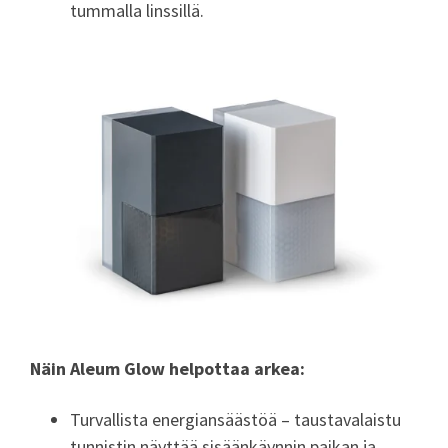
tummalla linssillä.
Näin Aleum Glow helpottaa arkea:
Turvallista energiansäästöä – taustavalaistu
tunnistin näyttää sisäänkäynnin paikan ja