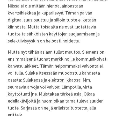
Niissä ei ole mitään hienoa, ainoastaan
kvartsihiekkaa ja kuparilevyä. Tämän päivän
digitaalisuus puuttuu ja silloin tuote ei ketään
kiinnosta. Mutta toisaalta ne ovat luotettavia
tuotteita sähköisten käyttöjen suojaamiseen ja
selektiivisyyskin on helposti hoidettu.
Mutta nyt tähän asiaan tullut muutos. Siemens on
ensimmäisenä tuonut markkinoille kommunikoivat
kahvasulakkeet. Tämän helpommaksi valvonta ei
voi tulla. Sulake itsessään muodostuu kahdesta
osasta: Sulakeosa ja elektroniikkaosa. Mm.
seuraavia arvoja voi valvoa: Lämpötila, virta
käyttötunti jne. Muistakaa tärkeä asia: Olkaa
edelläkävijöitä ja huomioikaa tämä tulevaisuuden
tuote. Sarjassa on neljä erilaista tuotetta, alla
erittely.