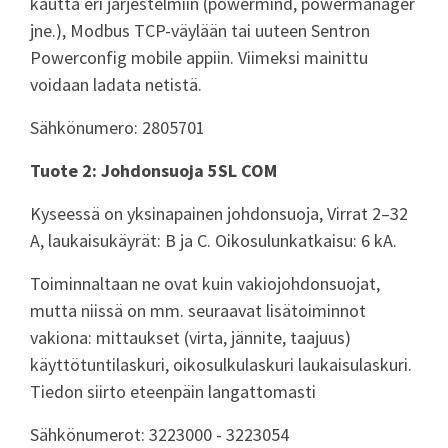
kautta eri järjestelmiin (powermind, powermanager
jne.), Modbus TCP-väylään tai uuteen Sentron
Powerconfig mobile appiin. Viimeksi mainittu
voidaan ladata netistä.
Sähkönumero: 2805701
Tuote 2: Johdonsuoja 5SL COM
Kyseessä on yksinapainen johdonsuoja, Virrat 2–32
A, laukaisukäyrät: B ja C. Oikosulunkatkaisu: 6 kA.
Toiminnaltaan ne ovat kuin vakiojohdonsuojat,
mutta niissä on mm. seuraavat lisätoiminnot
vakiona: mittaukset (virta, jännite, taajuus)
käyttötuntilaskuri, oikosulkulaskuri laukaisulaskuri.
Tiedon siirto eteenpäin langattomasti
Sähkönumerot: 3223000 - 3223054