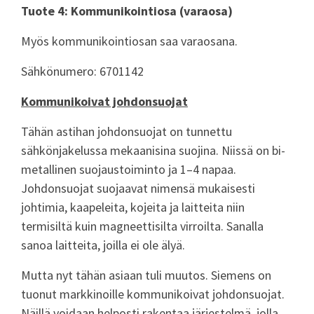
Tuote 4: Kommunikointiosa (varaosa)
Myös kommunikointiosan saa varaosana.
Sähkönumero: 6701142
Kommunikoivat johdonsuojat
Tähän astihan johdonsuojat on tunnettu
sähkönjakelussa mekaanisina suojina. Niissä on bi-
metallinen suojaustoiminto ja 1–4 napaa.
Johdonsuojat suojaavat nimensä mukaisesti
johtimia, kaapeleita, kojeita ja laitteita niin
termisiltä kuin magneettisilta virroilta. Sanalla
sanoa laitteita, joilla ei ole älyä.
Mutta nyt tähän asiaan tuli muutos. Siemens on
tuonut markkinoille kommunikoivat johdonsuojat.
Näillä voidaan helposti rakentaa järjestelmä, jolla