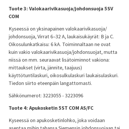
Tuote 3: Valokaarivikasuoja/johdonsuoja 5SV
COM
Kyseessä on yksinapainen valokaarivikasuoja/
johdonsuoja, Virrat 6–32 A, laukaisukäyrät: B ja C.
Oikosulunkatkaisu: 6 kA. Toiminnaltaan ne ovat
kuin vakio valokaarivikasuoja/johdonsuojat, mutta
niissä on mm. seuraavat lisätoiminnot vakiona:
mittaukset (virta, jännite, taajuus)
käyttötuntilaskuri, oikosulkulaskuri laukaisulaskuri.
Tiedon siirto eteenpäin langattomasti.
Sähkönumerot: 3223055 - 3223096
Tuote 4: Apukosketin 5ST COM AS/FC
Kyseessä on apukosketinlohko, joka voidaan
asentaa mihin tahansa Siemensin johdonsuojaan tai