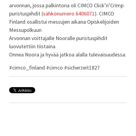
arvonnan, jossa palkintona oli CIMCO Click’n’Crimp
puristuspihdit (
sähkönumero 6406071
). CIMCO
Finland osallistui messujen aikana Opiskelijoiden
Messupolkuun
Arvonnan voittajalle Nooralle puristuspihdit
luovutettiin tiistaina.
Onnea Noora ja hyvää jatkoa alalla tulevaisuudessa.
#cimco_finland #cimco #sicherzeit1827