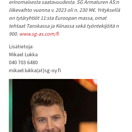
erinomaisesta saatavuudesta. SG Armaturen AS:n
liikevaihto vuonna v. 2023 oli n. 230 M€. Yrityksellä
on tytäryhtiöt 11:sta Euroopan massa, omat
tehtaat Tanskassa ja Kiinassa sekä työntekijöitä n
900.
www.sg-as.com/fi
Lisätietoja:
Mikael Lukka
040 703 6480
mikael.lukka(at)sg-oy.fi