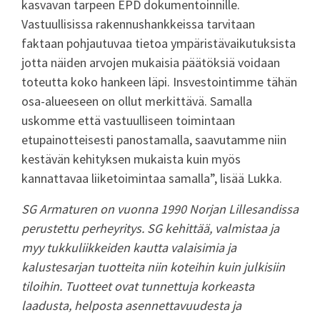
kasvavan tarpeen EPD dokumentoinnille.
Vastuullisissa rakennushankkeissa tarvitaan
faktaan pohjautuvaa tietoa ympäristävaikutuksista
jotta näiden arvojen mukaisia päätöksiä voidaan
toteutta koko hankeen läpi. Insvestointimme tähän
osa-alueeseen on ollut merkittävä. Samalla
uskomme että vastuulliseen toimintaan
etupainotteisesti panostamalla, saavutamme niin
kestävän kehityksen mukaista kuin myös
kannattavaa liiketoimintaa samalla”, lisää Lukka.
SG Armaturen on vuonna 1990 Norjan Lillesandissa
perustettu perheyritys. SG kehittää, valmistaa ja
myy tukkuliikkeiden kautta valaisimia ja
kalustesarjan tuotteita niin koteihin kuin julkisiin
tiloihin. Tuotteet ovat tunnettuja korkeasta
laadusta, helposta asennettavuudesta ja