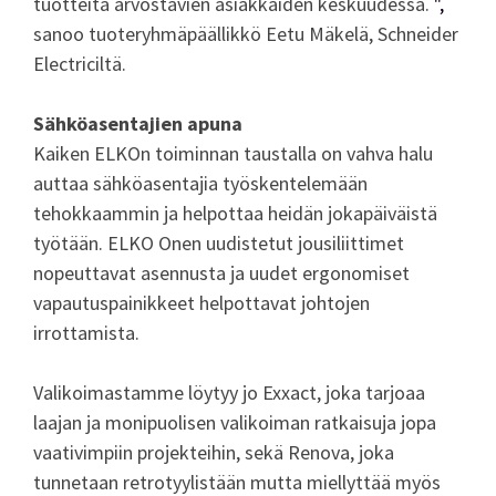
tuotteita arvostavien asiakkaiden keskuudessa.
",
sanoo tuoteryhmäpäällikkö Eetu Mäkelä, Schneider
Electriciltä.
Sähköasentajien apuna
Kaiken ELKOn toiminnan taustalla on vahva halu
auttaa sähköasentajia työskentelemään
tehokkaammin ja helpottaa heidän jokapäiväistä
työtään. ELKO Onen uudistetut jousiliittimet
nopeuttavat asennusta ja uudet ergonomiset
vapautuspainikkeet helpottavat johtojen
irrottamista.
Valikoimastamme löytyy jo Exxact, joka tarjoaa
laajan ja monipuolisen valikoiman ratkaisuja jopa
vaativimpiin projekteihin, sekä Renova, joka
tunnetaan retrotyylistään mutta miellyttää myös