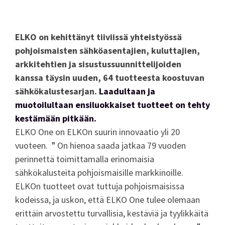
ELKO on kehittänyt tiiviissä yhteistyössä
pohjoismaisten sähköasentajien, kuluttajien,
arkkitehtien ja sisustussuunnittelijoiden
kanssa täysin uuden, 64 tuotteesta koostuvan
sähkökalustesarjan.
Laadultaan ja
muotoilultaan ensiluokkaiset tuotteet on
tehty
kestämään pitkään.
ELKO One on ELKOn suurin innovaatio yli 20
vuoteen.
"
On hienoa saada jatkaa 79 vuoden
perinnettä toimittamalla erinomaisia
sähkökalusteita pohjoismaisille markkinoille.
ELKOn tuotteet ovat tuttuja pohjoismaisissa
kodeissa, ja uskon, että ELKO One tulee olemaan
erittäin arvostettu turvallisia, kestäviä ja tyylikkäitä