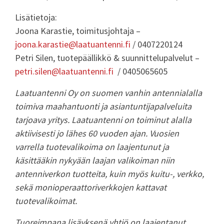
Lisätietoja:
Joona Karastie, toimitusjohtaja –
joona.karastie@laatuantenni.fi
/ 0407220124
Petri Silen, tuotepäällikkö & suunnittelupalvelut –
petri.silen@laatuantenni.fi
/ 0405065605
Laatuantenni Oy on suomen vanhin antennialalla
toimiva maahantuonti ja asiantuntijapalveluita
tarjoava yritys. Laatuantenni on toiminut alalla
aktiivisesti jo lähes 60 vuoden ajan. Vuosien
varrella tuotevalikoima on laajentunut ja
käsittääkin nykyään laajan valikoiman niin
antenniverkon tuotteita, kuin myös kuitu-, verkko,
sekä monioperaattoriverkkojen kattavat
tuotevalikoimat.
Tuoreimpana lisäyksenä yhtiö on laajentanut