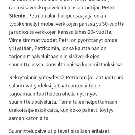
radiosisäverkkopalveluiden asiantuntijan
Petri
Silenin
. Petri on alan huippuosaaja ja onkin
työskennellyt mobiiliverkkojen parissa yli 30-vuotta
ja radiosisäverkkojen kanssa lähes 20- vuotta.
Viimeisimmät vuodet Petri on pyörittänyt omaa
yritystään, Petricomia, jonka kautta hän on
tarjonnut palveluitaan niin sisäverkkojen
suunnitteluissa, konsultoinnissa kuin mittauksissa.
Rekrytoinnin yhteydessä Petricom ja Laatuantenni
sulautuvat yhdeksi ja Laatuantenni tulee
tarjoamaan tuotteiden ohella nyt myös
suunnittelupalveluita. Tämä tulee helpottamaan
urakoitsija-asiakkaita, kun koko paketti löytyy
saman katon alta.
Suunnittelupalvelut pitävät sisällään erilaiset