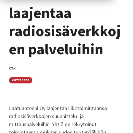
laajentaa
radiosisäverkkoj
en palveluihin
STK
YRITYSOSTO
Laatuantenni Oy laajentaa liiketoimintaansa
radiosisäverkkojen suunnittelu- ja
mittauspalveluihin. Yhtiö on rekrytoinut
toimintaansa mukaan uuden tuotepäällikön,