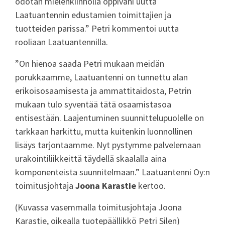
odotan mielenkiinnolla oppivani uutta
Laatuantennin edustamien toimittajien ja
tuotteiden parissa.” Petri kommentoi uutta
rooliaan Laatuantennilla.
”On hienoa saada Petri mukaan meidän
porukkaamme, Laatuantenni on tunnettu alan
erikoisosaamisesta ja ammattitaidosta, Petrin
mukaan tulo syventää tätä osaamistasoa
entisestään. Laajentuminen suunnittelupuolelle on
tarkkaan harkittu, mutta kuitenkin luonnollinen
lisäys tarjontaamme. Nyt pystymme palvelemaan
urakointiliikkeittä täydellä skaalalla aina
komponenteista suunnitelmaan.” Laatuantenni Oy:n
toimitusjohtaja
Joona Karastie
kertoo.
(Kuvassa vasemmalla toimitusjohtaja Joona
Karastie, oikealla tuotepäällikkö Petri Silen)