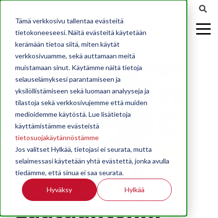
Tämä verkkosivu tallentaa evästeitä
tietokoneeseesi. Näitä evästeitä käytetään
kerämään tietoa siitä, miten käytät
verkkosivuamme, sekä auttamaan meitä
muistamaan sinut. Käytämme näitä tietoja
selauselämyksesi parantamiseen ja
yksilöllistämiseen sekä luomaan analyyseja ja
tilastoja sekä verkkosivujemme että muiden
medioidemme käytöstä. Lue lisätietoja
käyttämistämme evästeistä
tietosuojakäytännöstämme
Jos valitset Hylkää, tietojasi ei seurata, mutta
selaimessasi käytetään yhtä evästettä, jonka avulla
tiedämme, että sinua ei saa seurata.
Hyväksy
Hylkää
Laatuantenni