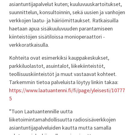
asiantuntijapalvelut kuten; kuuluvuuskartoitukset,
suunnittelun, konsultoinnin, sekä uusien ja vanhojen
verkkojen laatu- ja häiriömittaukset. Ratkaisuilla
haetaan apua sisäkuuluvuuden parantamiseen
kiinteistöjen sisätiloissa monioperaattori -
verkkoratkaisulla.
Kohteita ovat esimerkiksi kauppakeskukset,
parkkiluolastot, asuintalot, liikekiinteistöt,
teollisuuskiinteistöt ja muut vastaavat kohteet.
Tarkemmin tietoa palveluista löytyy linkin takaa:
https://www.laatuantenni.fi/fi/page/yleisesti/10777
5
”Tuon Laatuantennille uutta
liiketoimintamahdollisuutta radiosisäverkkojen
asiantuntijapalveluiden kautta mutta samalla