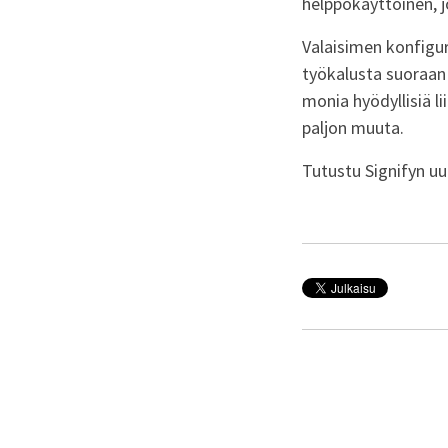
helppokäyttöinen, j
Valaisimen konfigu
työkalusta suoraan 
monia hyödyllisiä li
paljon muuta.
Tutustu Signifyn uu