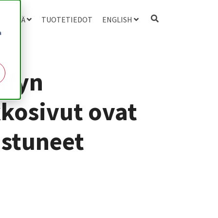
 MEISTÄ
TUOTETIEDOT
ENGLISH
a
ifyn
kosivut ovat
stuneet