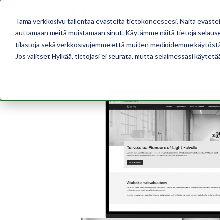
AJANKOHTAISTA
Tämä verkkosivu tallentaa evästeitä tietokoneeseesi. Näitä eväste
auttamaan meitä muistamaan sinut. Käytämme näitä tietoja selausel
tilastoja sekä verkkosivujemme että muiden medioidemme käytöstä
Jos valitset Hylkää, tietojasi ei seurata, mutta selaimessasi käytetä