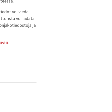
nteessä.
iedot voi viedä
ttorista voi ladata
lonjakotiedostoja ja
ästä
.