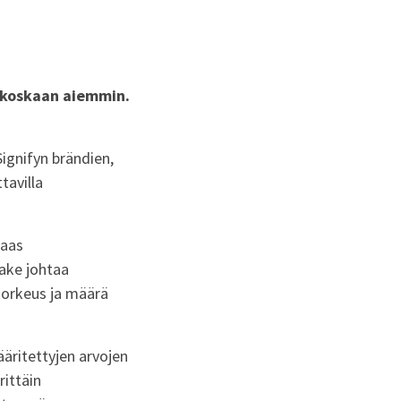
 koskaan aiemmin.
Signifyn brändien,
tavilla
taas
vake johtaa
skorkeus ja määrä
ääritettyjen arvojen
rittäin