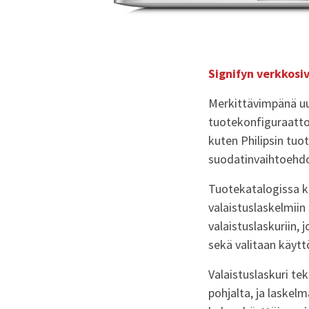
Signifyn verkkosi
Merkittävimpänä uud
tuotekonfiguraattori
kuten Philipsin tuot
suodatinvaihtoehdoi
Tuotekatalogissa k
valaistuslaskelmiin
valaistuslaskuriin,
sekä valitaan käyt
Valaistuslaskuri te
pohjalta, ja laskelm