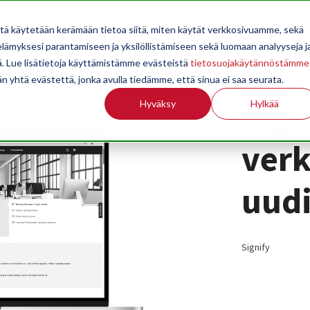
OPPILAITOKSILLE
JÄSENYYS
TILASTOINTI
TIETOA
itä käytetään kerämään tietoa siitä, miten käytät verkkosivuamme, sekä
ämyksesi parantamiseen ja yksilöllistämiseen sekä luomaan analyyseja j
. Lue lisätietoja käyttämistämme evästeistä
tietosuojakäytännöstämme
än yhtä evästettä, jonka avulla tiedämme, että sinua ei saa seurata.
Sign
Hyväksy
Hylkää
verk
uudi
Signify