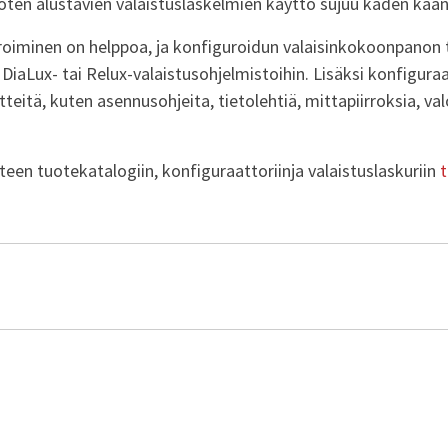
oten alustavien valaistuslaskelmien käyttö sujuu käden kää
roiminen on helppoa, ja konfiguroidun valaisinkokoonpanon t
DiaLux- tai Relux-valaistusohjelmistoihin. Lisäksi konfiguraa
itteitä, kuten asennusohjeita, tietolehtiä, mittapiirroksia, va
teen tuotekatalogiin, konfiguraattoriinja valaistuslaskuriin
t