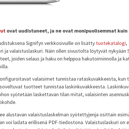
vut
ovat uudistuneet, ja ne ovat monipuolisemmat kuin
istuksena Signifyn verkkosivuille on lisätty
tuotekatalogi
,
 ja valaistuslaskuri. Näin ollen sivustolta löytyvät nykyään 
teet, joiden selaus ja haku on helppoa hakutoiminnolla ja kat
lla.
onfiguroitavat valaisimet tunnistaa rataskuvakkeesta, kun 
 soveltuvat tuotteet tunnistaa laskinkuvakkeesta. Laskinku
 johon syötetään laskettavan tilan mitat, valaisinten asennu
tökohde.
kee alustavan valaistuslaskelman syötettyjenja osittain esim
an voi ladata erillisenä PDF-tiedostona. Valaistuslaskuri on e