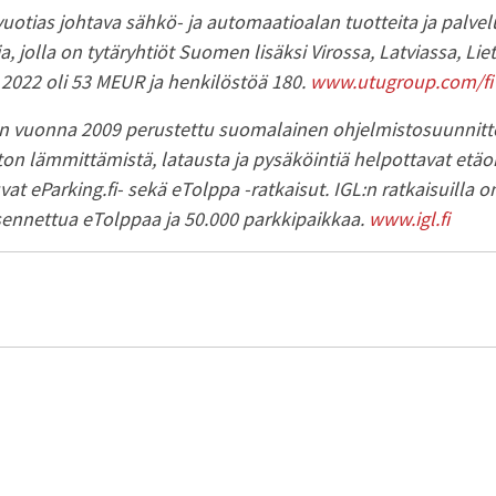
uotias johtava sähkö- ja automaatioalan tuotteita ja palvelu
, jolla on tytäryhtiöt Suomen lisäksi Virossa, Latviassa, Lie
 2022 oli 53 MEUR ja henkilöstöä 180.
www.utugroup.com/fi
n vuonna 2009 perustettu suomalainen ohjelmistosuunnitte
ton lämmittämistä, latausta ja pysäköintiä helpottavat etäohj
at eParking.fi- sekä eTolppa -ratkaisut. IGL:n ratkaisuilla on
asennettua eTolppaa ja 50.000 parkkipaikkaa.
www.igl.fi