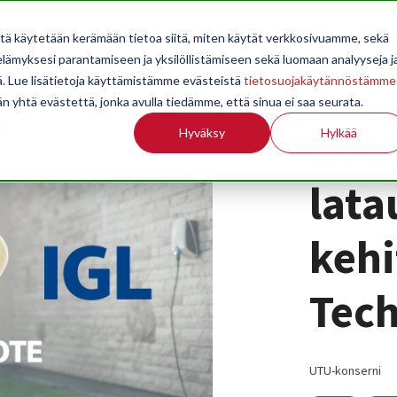
OPPILAITOKSILLE
JÄSENYYS
TILASTOINTI
TIETOA
itä käytetään kerämään tietoa siitä, miten käytät verkkosivuamme, sekä
ämyksesi parantamiseen ja yksilöllistämiseen sekä luomaan analyyseja j
. Lue lisätietoja käyttämistämme evästeistä
tietosuojakäytännöstämme
än yhtä evästettä, jonka avulla tiedämme, että sinua ei saa seurata.
UTU
Hyväksy
Hylkää
lata
kehi
Tech
UTU-konserni