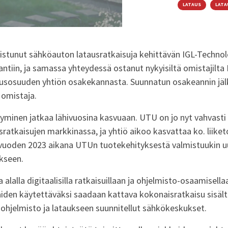
LATAUS
LATA
istunut sähköauton latausratkaisuja kehittävän IGL-Technol
tiin, ja samassa yhteydessä ostanut nykyisiltä omistajilta 
usosuuden yhtiön osakekannasta. Suunnatun osakeannin jäl
 omistaja.
tyminen jatkaa lähivuosina kasvuaan. UTU on jo nyt vahvast
ratkaisujen markkinassa, ja yhtiö aikoo kasvattaa ko. liike
uvuoden 2023 aikana UTUn tuotekehityksestä valmistuukin uu
kseen.
 alalla digitaalisilla ratkaisuillaan ja ohjelmisto-osaamisell
kaiden käytettäväksi saadaan kattava kokonaisratkaisu sisäl
 ohjelmisto ja lataukseen suunnitellut sähkökeskukset.