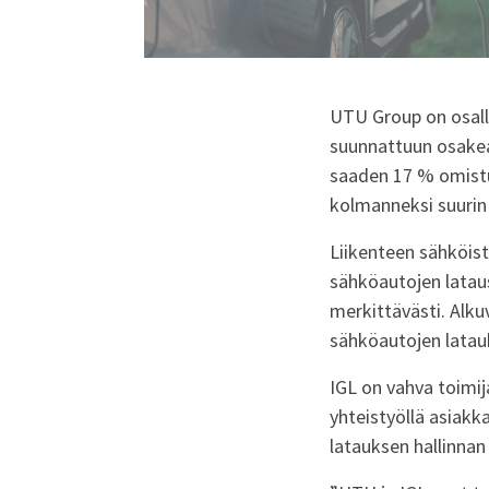
UTU Group on osall
suunnattuun osakean
saaden 17 % omist
kolmanneksi suurin
Liikenteen sähköis
sähköautojen lataus
merkittävästi. Alk
sähköautojen latau
IGL on vahva toimija
yhteistyöllä asiak
latauksen hallinnan