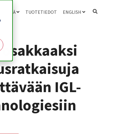
 MEISTÄ
TUOTETIEDOT
ENGLISH
a
 osakkaaksi
usratkaisuja
ttävään IGL-
nologiesiin