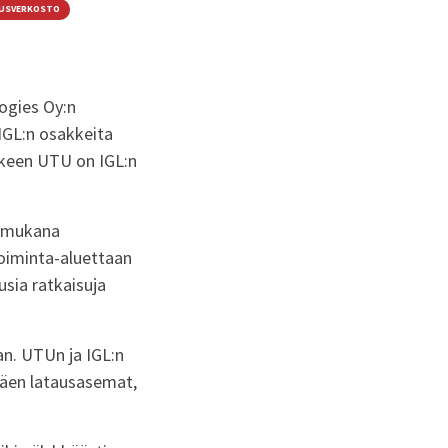
USVERKOSTO
ogies Oy:n
IGL:n osakkeita
keen UTU on IGL:n
i mukana
toiminta-aluettaan
sia ratkaisuja
aan. UTUn ja IGL:n
täen latausasemat,