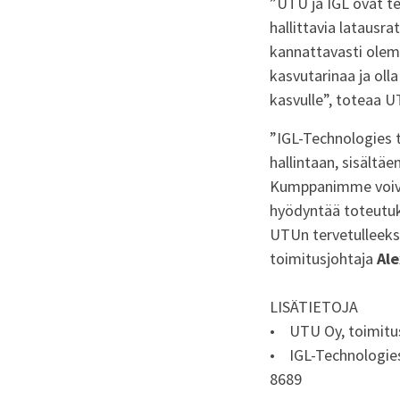
”UTU ja IGL ovat te
hallittavia latausr
kannattavasti olem
kasvutarinaa ja ol
kasvulle”, toteaa 
”IGL-Technologies t
hallintaan, sisältä
Kumppanimme voiva
hyödyntää toteutu
UTUn tervetulleeks
toimitusjohtaja
Ale
LISÄTIETOJA
• UTU Oy, toimitusj
• IGL-Technologies 
8689