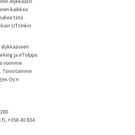
ihin älykkäästi
ennen kaikkea
tukea tätä
n kuin UTUnkin
n älykkääseen
rking ja eTolppa.
lä voimme
n. Toivotamme
ies Oy:n
2280
.fi, +358 40 834