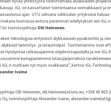
hneet hyvää yhteistyötä toimittamalla asiakkaiden projekte
atkaisuja. IGL on kasvattanut toimintaansa voimakkaasti ja 
assaolonsa ajan. UTU vahvana sähköalan yrityksenä haluaa 
la mukana luomassa entistä paremmat edellytykset niin IGL:
UTUn toimitusjohtaja
Olli Heinonen
.
ekee teknologiaa erityisesti älykkääseen pysäköintiin ja se
en älykkäät lämmitys- ja lataustolpat. Tuotteitamme ovat ePa
t hyödyntää ratkaisujamme ohjelmistopuolella ja me IGL:l
ksissamme kumppaniemme latausjärjestelmiä tarvikkeinee
i IGL:n matkaan nyt myös osakkaana”, kertoo IGL-Technolog
xander Ivaine
.
ohtaja Olli Heinonen, olli.heinonen(at)utu.eu, +358 40 865 
Oy, toimitusjohtaja Alexander Ivaine, alexander.ivaine(at)igl