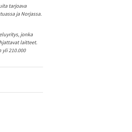
ita tarjoava
ttuassa ja Norjassa.
luyritys, jonka
attavat laitteet.
 yli 210.000