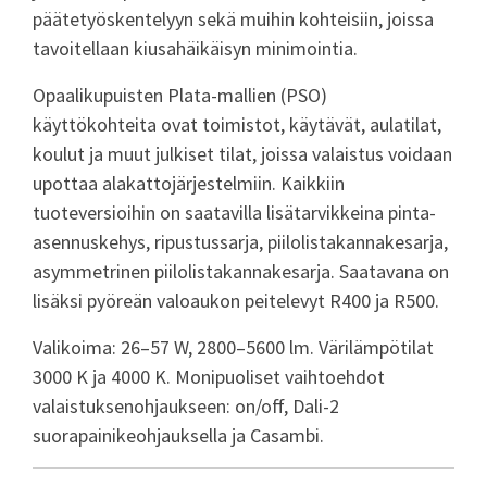
päätetyöskentelyyn sekä muihin kohteisiin, joissa
tavoitellaan kiusahäikäisyn minimointia.
Opaalikupuisten Plata-mallien (PSO)
käyttökohteita ovat toimistot, käytävät, aulatilat,
koulut ja muut julkiset tilat, joissa valaistus voidaan
upottaa alakattojärjestelmiin. Kaikkiin
tuoteversioihin on saatavilla lisätarvikkeina pinta-
asennuskehys, ripustussarja, piilolistakannakesarja,
asymmetrinen piilolistakannakesarja. Saatavana on
lisäksi pyöreän valoaukon peitelevyt R400 ja R500.
Valikoima: 26–57 W, 2800–5600 lm. Värilämpötilat
3000 K ja 4000 K. Monipuoliset vaihtoehdot
valaistuksenohjaukseen: on/off, Dali-2
suorapainikeohjauksella ja Casambi.