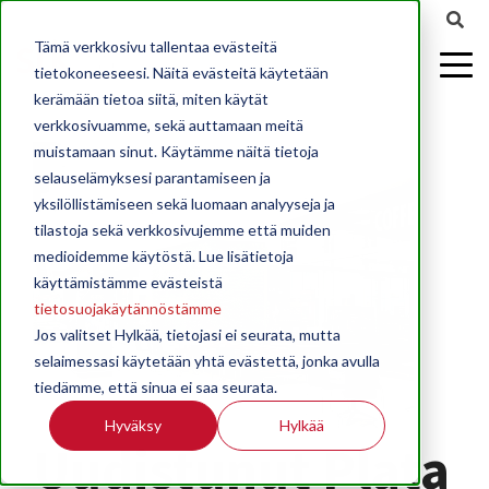
Tämä verkkosivu tallentaa evästeitä
tietokoneeseesi. Näitä evästeitä käytetään
kerämään tietoa siitä, miten käytät
verkkosivuamme, sekä auttamaan meitä
muistamaan sinut. Käytämme näitä tietoja
selauselämyksesi parantamiseen ja
yksilöllistämiseen sekä luomaan analyyseja ja
tilastoja sekä verkkosivujemme että muiden
medioidemme käytöstä. Lue lisätietoja
käyttämistämme evästeistä
tietosuojakäytännöstämme
Jos valitset Hylkää, tietojasi ei seurata, mutta
selaimessasi käytetään yhtä evästettä, jonka avulla
tiedämme, että sinua ei saa seurata.
Hyväksy
Hylkää
Uudistunut Plata