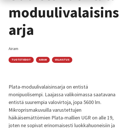
moduulivalaisins
arja
Airam
TUOTETIEDOT
AIRAM
VALAISTUS
Plata-moduulivalaisinsarja on entistä
monipuolisempi. Laajassa valikoimassa saatavana
entistä suurempia valovirtoja, jopa 5600 lm.
Mikroprismakuvuilla varustettujen
häikäisemättömien Plata-mallien UGR on alle 19,
joten ne sopivat erinomaisesti luokkahuoneisiin ja