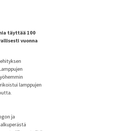
nia täyttää 100
rallisesti vuonna
kehityksen
. Lamppujen
a myöhemmin
erikoistui lamppujen
outta.
ogon ja
 alkuperästä