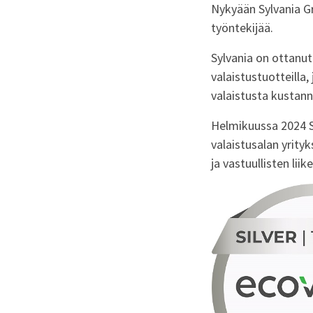
Nykyään Sylvania Gr
työntekijää.
Sylvania on ottanu
valaistustuotteilla, 
valaistusta kustannu
Helmikuussa 2024 Sy
valaistusalan yrity
ja vastuullisten li