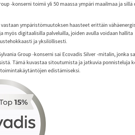
oup -konserni toimii yli 50 maassa ympäri maailmaa ja sillä 
t vastaan ympäristömuutoksen haasteet erittäin vähäenergis
ja myös digitaalisilla palveluilla, joiden avulla voidaan hallita
stehokkaasti ja yksilöllisesti.
lvania Group -konserni sai Ecovadis Silver -mitalin, jonka s
ksistä. Tämä kuvastaa sitoutumista ja jatkuvia ponnisteluja 
iketoimintakäytäntöjen edistämiseksi.