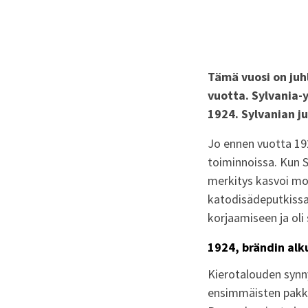
Tämä vuosi on juh
vuotta. Sylvania-y
1924. Sylvanian j
Jo ennen vuotta 19
toiminnoissa. Kun S
merkitys kasvoi mon
katodisädeputkissa,
korjaamiseen ja oli 
1924, brändin alk
Kierotalouden synny
ensimmäisten pakkau