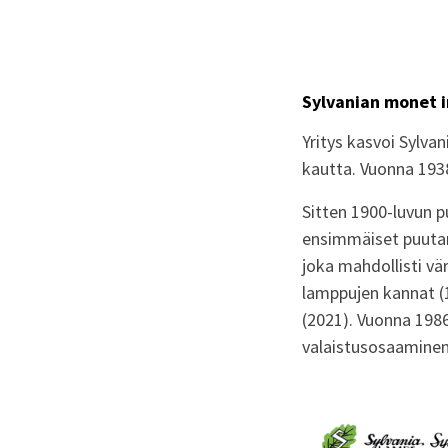
Sylvanian monet 
Yritys kasvoi Sylva
kautta. Vuonna 1938
Sitten 1900-luvun p
ensimmäiset puutar
joka mahdollisti vä
lamppujen kannat (
(2021). Vuonna 198
valaistusosaaminen l