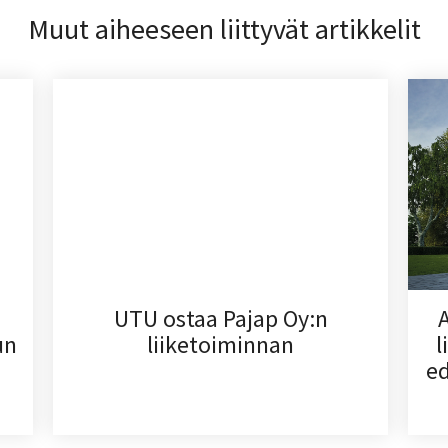
Muut aiheeseen liittyvät artikkelit
UTU ostaa Pajap Oy:n
un
liiketoiminnan
l
ed