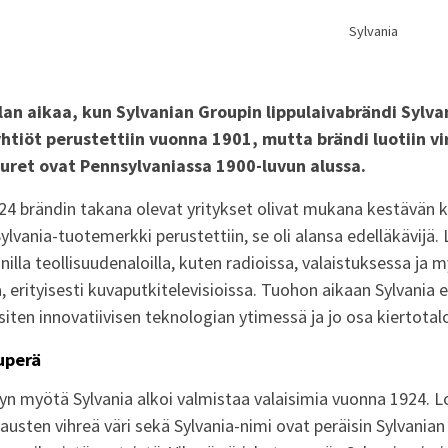
Sylvania
lan aikaa, kun Sylvanian Groupin lippulaivabrändi Sylva
htiöt perustettiin vuonna 1901, mutta brändi luotiin vi
uuret ovat Pennsylvaniassa 1900-luvun alussa.
24 brändin takana olevat yritykset olivat mukana kestävän 
ylvania-tuotemerkki perustettiin, se oli alansa edelläkävijä
illa teollisuudenaloilla, kuten radioissa, valaistuksessa j
 erityisesti kuvaputkitelevisioissa. Tuohon aikaan Sylvania 
siten innovatiivisen teknologian ytimessä ja jo osa kiertotal
uperä
n myötä Sylvania alkoi valmistaa valaisimia vuonna 1924. L
sten vihreä väri sekä Sylvania-nimi ovat peräisin Sylvanian