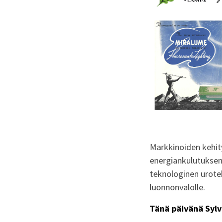
Markkinoiden kehity
energiankulutuksen 
teknologinen urotek
luonnonvalolle.
Tänä päivänä Sylv