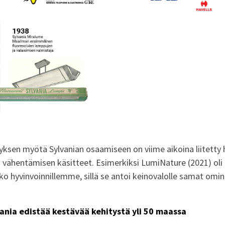
ksen myötä Sylvanian osaamiseen on viime aikoina liitetty h
vähentämisen käsitteet. Esimerkiksi LumiNature (2021) oli 
o hyvinvoinnillemme, sillä se antoi keinovalolle samat omin
ania edistää kestävää kehitystä yli 50 maassa