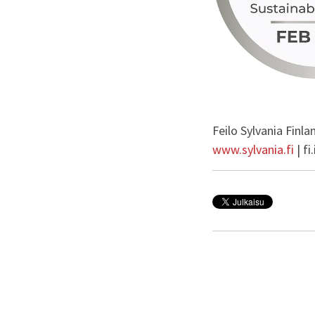
Feilo Sylvania Finl
www.sylvania.fi
| fi