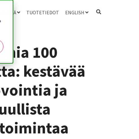
 MEISTÄ
TUOTETIEDOT
ENGLISH
a
ania 100
ta: kestävää
vointia ja
uullista
etoimintaa