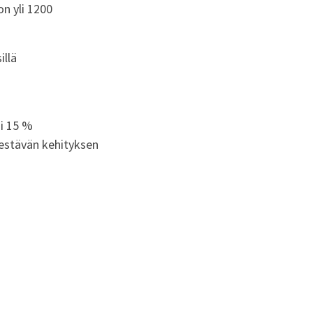
on yli 1200
illä
ai 15 %
kestävän kehityksen