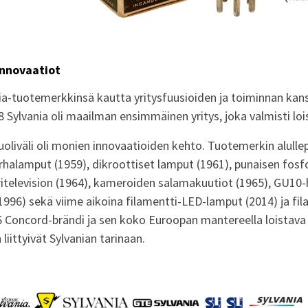
innovaatiot
nia-tuotemerkkinsä kautta yritysfuusioiden ja toiminnan kan
 Sylvania oli maailman ensimmäinen yritys, joka valmisti lo
uoliväli oli monien innovaatioiden kehto. Tuotemerkin alullep
halamput (1959), dikroottiset lamput (1961), punaisen fosf
ritelevision (1964), kameroiden salamakuutiot (1965), GU10
1996) sekä viime aikoina filamentti-LED-lamput (2014) ja fi
6 Concord-brändi ja sen koko Euroopan mantereella loistava
iittyivät Sylvanian tarinaan.