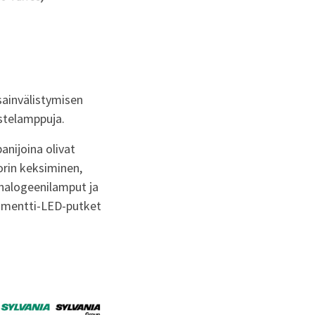
sainvälistymisen
istelamppuja.
anijoina olivat
orin keksiminen,
-halogeenilamput ja
lamentti-LED-putket