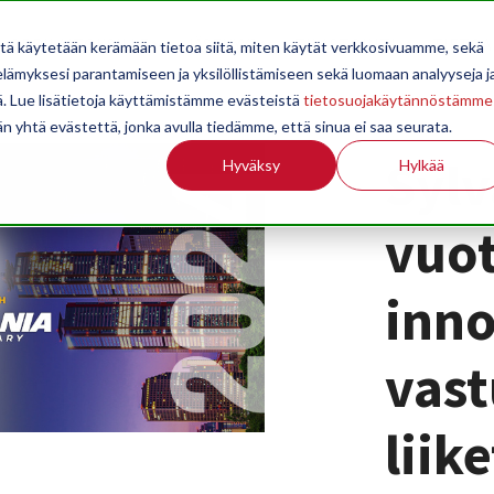
OPPILAITOKSILLE
JÄSENYYS
TILASTOINTI
TIETOA
itä käytetään kerämään tietoa siitä, miten käytät verkkosivuamme, sekä
ämyksesi parantamiseen ja yksilöllistämiseen sekä luomaan analyyseja j
. Lue lisätietoja käyttämistämme evästeistä
tietosuojakäytännöstämme
än yhtä evästettä, jonka avulla tiedämme, että sinua ei saa seurata.
Sylv
Hyväksy
Hylkää
vuot
inno
vast
liik