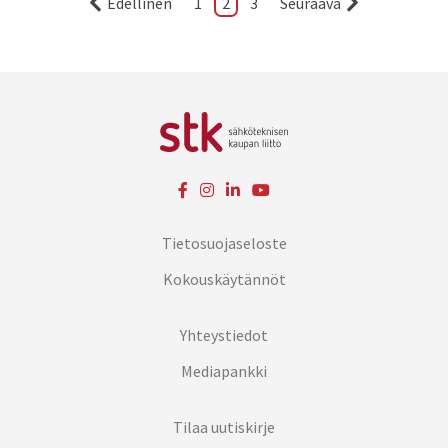
Edellinen
1
2
3
Seuraava
Tietosuojaseloste
Kokouskäytännöt
Yhteystiedot
Mediapankki
Tilaa uutiskirje