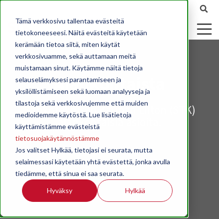
Tämä verkkosivu tallentaa evästeitä
tietokoneeseesi. Näitä evästeitä käytetään
kerämään tietoa siitä, miten käytät
verkkosivuamme, sekä auttamaan meitä
muistamaan sinut. Käytämme näitä tietoja
Ajankohtaista
selauselämyksesi parantamiseen ja
yksilöllistämiseen sekä luomaan analyyseja ja
tilastoja sekä verkkosivujemme että muiden
Sähköteknisen Kaupan Liiton (STK)
medioidemme käytöstä. Lue lisätietoja
ajankohtaisia asioita.
käyttämistämme evästeistä
tietosuojakäytännöstämme
Jos valitset Hylkää, tietojasi ei seurata, mutta
selaimessasi käytetään yhtä evästettä, jonka avulla
tiedämme, että sinua ei saa seurata.
Hyväksy
Hylkää