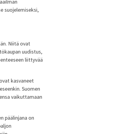
 maailman
e suojelemiseksi,
än. Niitä ovat
stökaupan uudistus,
kenteeseen liittyvää
 ovat kasvaneet
teeseenkin. Suomen
eensa vaikuttamaan
n päälinjana on
aljon
iin.