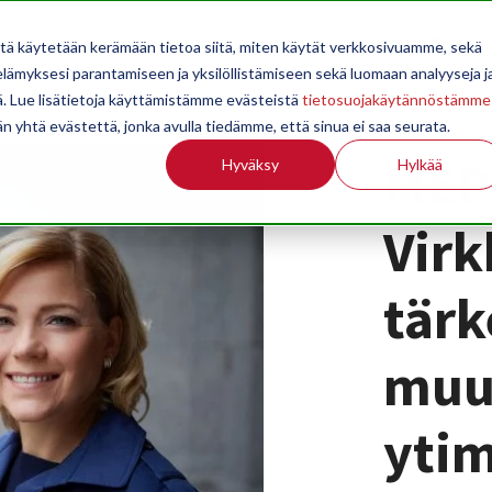
OPPILAITOKSILLE
JÄSENYYS
TILASTOINTI
TIETOA
itä käytetään kerämään tietoa siitä, miten käytät verkkosivuamme, sekä
ämyksesi parantamiseen ja yksilöllistämiseen sekä luomaan analyyseja j
. Lue lisätietoja käyttämistämme evästeistä
tietosuojakäytännöstämme
än yhtä evästettä, jonka avulla tiedämme, että sinua ei saa seurata.
MEP
Hyväksy
Hylkää
Virk
tärk
muu
yti