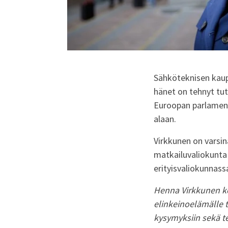
Sähköteknisen kaup
hänet on tehnyt tut
Euroopan parlament
alaan.
Virkkunen on varsin
matkailuvaliokunt
erityisvaliokunnass
Henna Virkkunen ker
elinkeinoelämälle tä
kysymyksiin sekä te