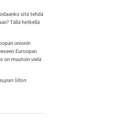
oidaanko sitä tehdä
aan? Tällä hetkellä
oopan unionin
neeseen Euroopan
us on muutoin vielä
aupan liiton