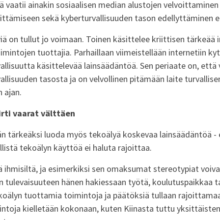
ä vaatii ainakin sosiaalisen median alustojen velvoittamin
ittämiseen sekä kyberturvallisuuden tason edellyttäminen eri
iä on tullut jo voimaan. Toinen käsittelee kriittisen tärkeää 
oimintojen tuottajia. Parhaillaan viimeistellään internetiin ky
vallisuutta käsittelevää lainsäädäntöä. Sen periaate on, että
allisuuden tasosta ja on velvollinen pitämään laite turvallis
n ajan.
rti vaarat välttäen
n tärkeäksi luoda myös tekoälyä koskevaa lainsäädäntöä -
istä tekoälyn käyttöä ei haluta rajoittaa.
ä ihmisiltä, ja esimerkiksi sen omaksumat stereotypiat voiva
ön tulevaisuuteen hänen hakiessaan työtä, koulutuspaikkaa ta
oälyn tuottamia toimintoja ja päätöksiä tullaan rajoittamaa
intoja kielletään kokonaan, kuten Kiinasta tuttu yksittäiste