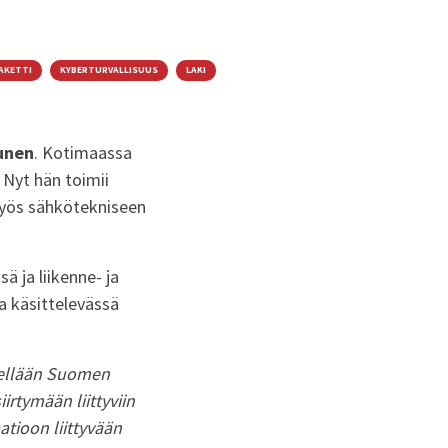
AKETTI
KYBERTURVALLISUUS
LAKI
unen
. Kotimaassa
 Nyt hän toimii
myös sähkötekniseen
ssä
ja liikenne- ja
a käsittelevässä
itellään Suomen
irtymään liittyviin
atioon liittyvään