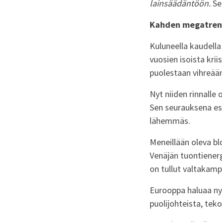
lainsäädäntöön.
Se
Kahden megatrend
Kuluneella kaudella 
vuosien isoista kri
puolestaan vihreään
Nyt niiden rinnalle
Sen seurauksena esi
lähemmäs.
Meneillään oleva b
Venäjän tuontienerg
on tullut valtakamp
Eurooppa haluaa ny
puolijohteista, tek