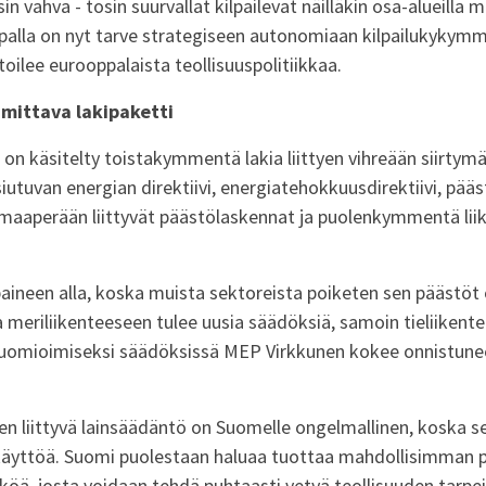
in vahva - tosin suurvallat kilpailevat näilläkin osa-alueilla
palla on nyt tarve strategiseen autonomiaan kilpailukykymm
ilee eurooppalaista teollisuuspolitiikkaa.
 mittava lakipaketti
on käsitelty toistakymmentä lakia liittyen vihreään siirtymä
tuvan energian direktiivi, energiatehokkuusdirektiivi, pää
, maaperään liittyvät päästölaskennat ja puolenkymmentä lii
paineen alla, koska muista sektoreista poiketen sen päästöt
ja meriliikenteeseen tulee uusia säädöksiä, samoin tieliiken
huomioimiseksi säädöksissä MEP Virkkunen kokee onnistun
n liittyvä lainsäädäntö on Suomelle ongelmallinen, koska se
äyttöä. Suomi puolestaan haluaa tuottaa mahdollisimman p
öä, josta voidaan tehdä puhtaasti vetyä teollisuuden tarpeis