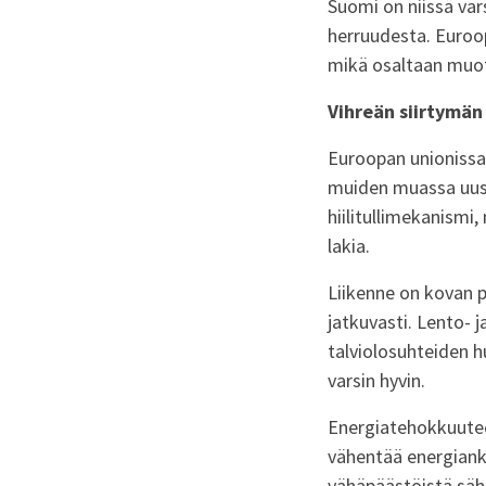
Suomi on niissä vars
herruudesta. Euroo
mikä osaltaan muoto
Vihreän siirtymän
Euroopan unionissa 
muiden muassa uusiu
hiilitullimekanismi
lakia.
Liikenne on kovan 
jatkuvasti. Lento- 
talviolosuhteiden 
varsin hyvin.
Energiatehokkuutee
vähentää energiank
vähäpäästöistä sähk