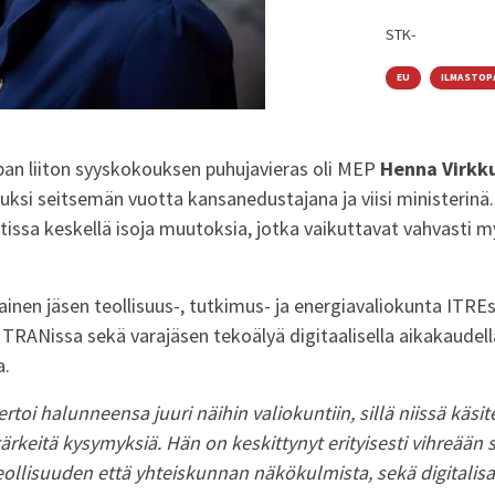
STK-
EU
ILMASTOP
an liiton syyskokouksen puhujavieras oli MEP
Henna Virkk
uksi seitsemän vuotta kansanedustajana ja viisi ministerinä.
issa keskellä isoja muutoksia, jotka vaikuttavat vahvasti 
ainen jäsen teollisuus-, tutkimus- ja energiavaliokunta
ITRE
a
TRANissa
sekä varajäsen tekoälyä digitaalisella aikakaudell
a.
toi halunneensa juuri näihin valiokuntiin, sillä niissä käs
rkeitä kysymyksiä. Hän on keskittynyt erityisesti vihreään si
ollisuuden että yhteiskunnan näkökulmista, sekä digitalisa