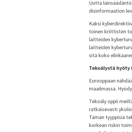
Uutta lainsäädäntö
disinformaation lev
Kaksi kyberdirektiiv
toinen kriittisten t
laitteiden kybertur
laitteiden kyberturv
sitä koko elinkaare
Tekoälystä hyöty i
Eurooppaan nähdää
maailmassa. Hyödyll
Tekoäly oppii meilt
ratkaisevasti yksil
Tämän tyyppisiä tek
korkean riskin toim