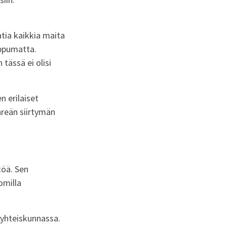
tia kaikkia maita
ippumatta.
tässä ei olisi
 erilaiset
reän siirtymän
töä. Sen
omilla
 yhteiskunnassa.