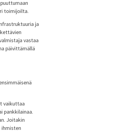
en puuttumaan
 toimijoilta.
infrastruktuuria ja
tkettävien
 valmistaja vastaa
ena päivittämällä
 ensimmäisenä
t vaikuttaa
i pankkilainaa.
n. Joitakin
n ihmisten