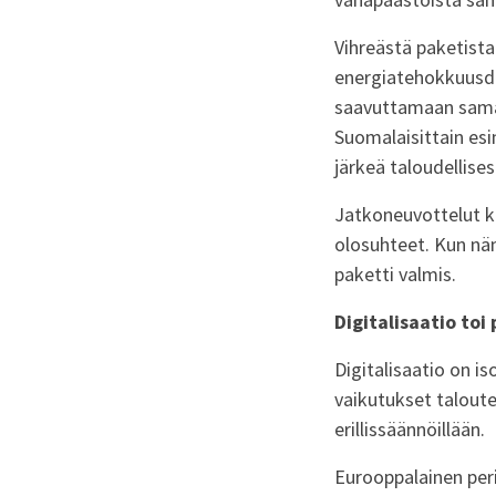
Vihreästä paketista
energiatehokkuusdir
saavuttamaan samat
Suomalaisittain es
järkeä taloudellisest
Jatkoneuvottelut k
olosuhteet. Kun nä
paketti valmis.
Digitalisaatio toi
Digitalisaatio on i
vaikutukset taloutee
erillissäännöillään.
Eurooppalainen peri