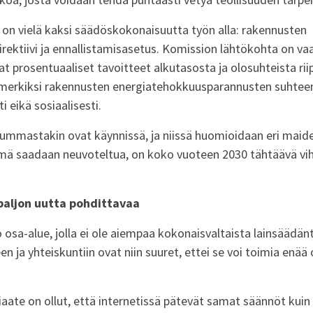
 on vielä kaksi säädöskokonaisuutta työn alla: rakennusten
ektiivi ja ennallistamisasetus. Komission lähtökohta on vaa
 prosentuaaliset tavoitteet alkutasosta ja olosuhteista ri
imerkiksi rakennusten energiatehokkuusparannusten suhteen 
i eikä sosiaalisesti.
ummastakin ovat käynnissä, ja niissä huomioidaan eri maiden
mä saadaan neuvoteltua, on koko vuoteen 2030 tähtäävä vih
 paljon uutta pohdittavaa
so osa-alue, jolla ei ole aiempaa kokonaisvaltaista lainsäädän
n ja yhteiskuntiin ovat niin suuret, ettei se voi toimia enää 
aate on ollut, että internetissä pätevät samat säännöt kuin