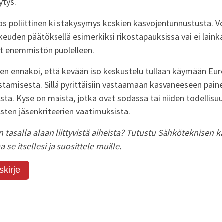
ytys.
ös poliittinen kiistakysymys koskien kasvojentunnustusta. V
oikeuden päätöksellä esimerkiksi rikostapauksissa vai ei laink
ut enemmistön puolelleen.
n ennakoi, että kevään iso keskustelu tullaan käymään Eur
stamisesta. Sillä pyrittäisiin vastaamaan kasvaneeseen pai
sta. Kyse on maista, jotka ovat sodassa tai niiden todellisu
sten jäsenkriteerien vaatimuksista.
 tasalla alaan liittyvistä aiheista? Tutustu Sähköteknisen k
laa se itsellesi ja suosittele muille.
skirje