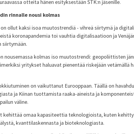
uraavassa otteita hänen esityksestään STK:n jäsenille.
in rinnalle nousi kolmas
on ollut kaksi isoa muutostrendiä - vihreä siirtymä ja digital
iseistä koronapandemia toi vauhtia digitalisaatioon ja Venä
 siirtymään.
 on nousemassa kolmas iso muutostrendi: geopoliittisten jän
merkiksi yritykset haluavat pienentää riskejään vetämällä h
lokkiutuminen on vaikuttanut Eurooppaan. Täällä on havahdu
iasta ja Kiinan tuottamista raaka-aineista ja komponenteis
pailun väline.
t kehittää omaa kapasiteettia teknologioista, kuten kehitty
oälystä, kvanttilaskennasta ja bioteknologiasta.