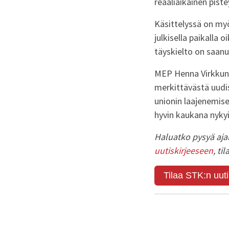
reaaliaikainen piste
Käsittelyssä on my
julkisella paikalla 
täyskielto on saan
MEP Henna Virkkune
merkittävästä uudi
unionin laajenemise
hyvin kaukana nykyi
Haluatko pysyä ajan
uutiskirjeeseen
, ti
Tilaa STK:n uuti