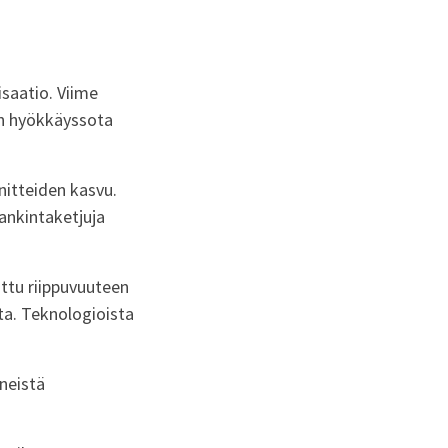
isaatio. Viime
jän hyökkäyssota
nitteiden kasvu.
ankintaketjuja
ttu riippuvuuteen
ta. Teknologioista
neistä