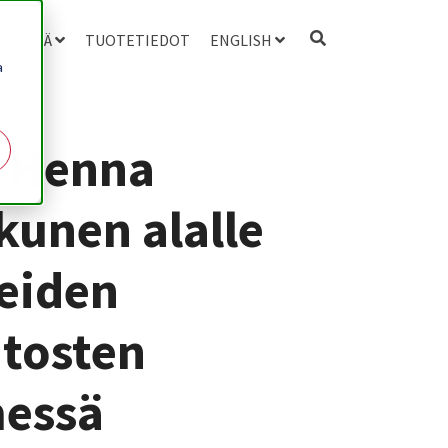
 MEISTÄ
TUOTETIEDOT
ENGLISH
a
 Henna
kunen alalle
eiden
tosten
messä